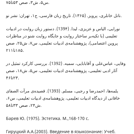
س۵، ش۳، صص ۵۳تا۷۵.
ناتل خانلری، پرویز. (۱۳۶۵). تاریخ زبان فارسی، ج۱، تهران: نشر نو.
ﻧﻮراﯾﯽ، اﻟﯿﺎس و ﻋﺰﯾﺰی، ﻟﯿﺪا. (139۴). دﺳﺘﻮر زﺑﺎن رواﯾﺖ در ادﺑﯿﺎت
ﺗﻌﻠﯿﻤﯽ (ﺑﺎ تکیه‌بر ﺳﺎﺧﺘﺎر رواﯾﺖ و ﺟﺎﯾﮕﺎه رواﯾﺖ ﺷﻨﻮ در ﻣﻨﺎﻇﺮات
ﭘﺮوﯾﻦ اﻋﺘﺼﺎﻣﯽ)، ﭘﮋوﻫﺸﻨﺎﻣﻪ‌ی ادﺑﯿﺎت ﺗﻌﻠﯿﻤﯽ، س۷، ش۲۵، صص
۱۸۵تا۲۱۱.
وﻓﺎﯾﯽ، ﻋﺒﺎس‌علی و آﻗﺎﺑﺎﺑﺎﯾﯽ، ﺳﻤﯿﻪ. (1392). ﺑﺮرﺳﯽ ﮐﺎرﮐﺮد ﺗﻤﺜﯿﻞ در
آﺛﺎر ادﺑﯽ ﺗﻌﻠﯿﻤﯽ، ﭘﮋوﻫﺸﻨﺎﻣﻪ‌ی ادﺑﯿﺎت ﺗﻌﻠﯿﻤﯽ، س۵، ش۱۸، صص
۲۳تا۴۶.
ﯾﻠﻤﻪ‌ﻫﺎ، احمدرضا و رﺟﺒﯽ، ﻣﺴﻠﻢ. (1393). ﻗﺼﯿﺪه‌ی ﻣﺮآت اﻟﺼﻔﺎی
ﺧﺎﻗﺎﻧﯽ از دﯾﺪﮔﺎه ادﺑﯿﺎت ﺗﻌﻠﯿﻤﯽ، ﭘﮋوﻫﺸﻨﺎﻣﻪ‌ی ادﺑﯿﺎت ﺗﻌﻠﯿﻤﯽ، س۶،
ش۲۴، صص ۳۳تا۵۸.
Барев Ю. (1975). Эстетика. М.,168-170 с.
Гируцкий А.А.(2003). Введение в языкознание: Учеб.