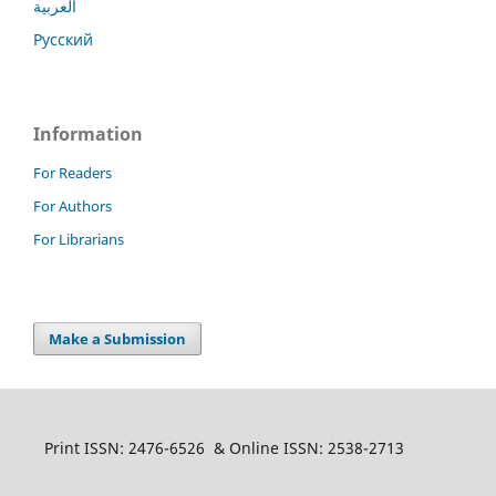
العربية
Русский
Information
For Readers
For Authors
For Librarians
Make a Submission
Print ISSN: 2476-6526 & Online ISSN: 2538-2713