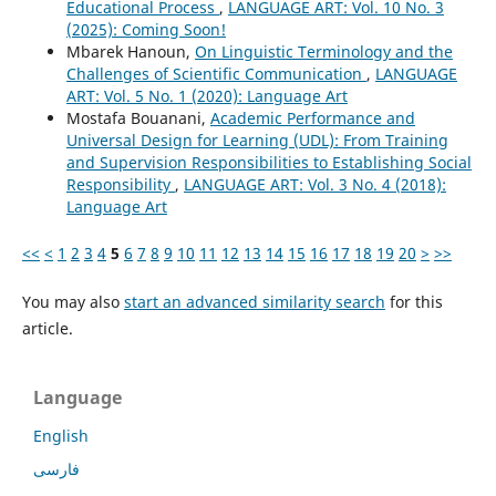
Educational Process
,
LANGUAGE ART: Vol. 10 No. 3
(2025): Coming Soon!
Mbarek Hanoun,
On Linguistic Terminology and the
Challenges of Scientific Communication
,
LANGUAGE
ART: Vol. 5 No. 1 (2020): Language Art
Mostafa Bouanani,
Academic Performance and
Universal Design for Learning (UDL): From Training
and Supervision Responsibilities to Establishing Social
Responsibility
,
LANGUAGE ART: Vol. 3 No. 4 (2018):
Language Art
<<
<
1
2
3
4
5
6
7
8
9
10
11
12
13
14
15
16
17
18
19
20
>
>>
You may also
start an advanced similarity search
for this
article.
Language
English
فارسی