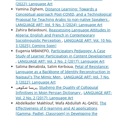
(2022): Language Art
Yamina Zighem,
Distance Learning: Towards a
Conceptual approach Post-COVID, and a Technological
Proposal for Teaching Arabic to non-native Speakers
,
LANGUAGE ART: Vol. 9 No. 3 (2024): Language Art
Zahira Belaidouni,
Reassessing Language Attitudes in
Algeria: English and French in Contemporary
Sociolinguistic Perception
,
LANGUAGE ART: Vol. 10 No.
3 (2025): Coming Soon!
Eugenia MBANEFO,
Participatory Pedagogy: A Case
Study of Learner Participation in Content Development
,
LANGUAGE ART: Vol. 2 No. 2 (2017): Language Art
Salima Benabida, Salim Kerboua,
Petal of Resistance:
Language as a Backbone of Identity Reconstruction in
Naipaul’s The Mimic Men
,
LANGUAGE ART: Vol. 7 No.
3 (2022): Language Art
پریسا شکوهی,
Studying the Quality of Colloquial
Infinitives in Moin Persian Dictionary
,
LANGUAGE ART:
Vol. 2 No. 2 (2017): Language Art
Abdelkader Makhlouf, Wafa Abdullah AL-QAISI,
The
Effectiveness of E-learning and AI applications
(Gamma, Padlet, Classroom) in Developing the