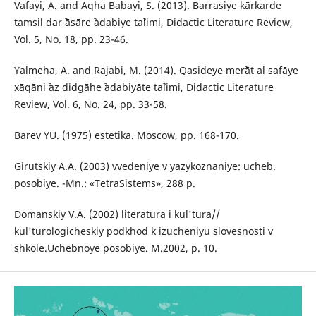
Vafayi, A. and Aqha Babayi, S. (2013). Barrasiye kārkarde
tamsil dar ˀāsāre ˀadabiye taˀlimi, Didactic Literature Review,
Vol. 5, No. 18, pp. 23-46.
Yalmeha, A. and Rajabi, M. (2014). Qasideye merˀāt al safāye
xāqāni ˀaz didgāhe ˀadabiyāte taˀlimi, Didactic Literature
Review, Vol. 6, No. 24, pp. 33-58.
Barev YU. (1975) estetika. Moscow, pp. 168-170.
Girutskiy A.A. (2003) vvedeniye v yazykoznaniye: ucheb.
posobiye. -Mn.: «TetraSistems», 288 p.
Domanskiy V.A. (2002) literatura i kul'tura//
kul'turologicheskiy podkhod k izucheniyu slovesnosti v
shkole.Uchebnoye posobiye. M.2002, p. 10.