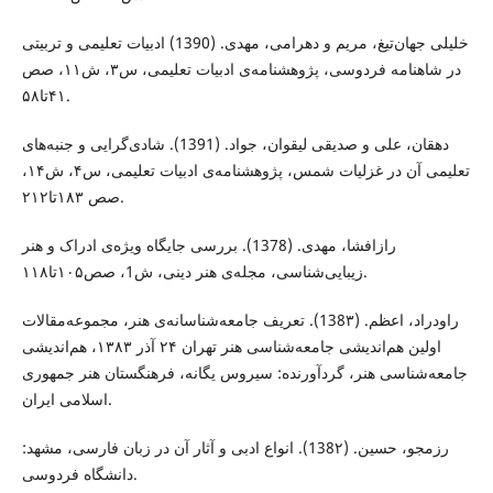
ﺧﻠﯿﻠﯽ جهان‌تیغ، ﻣﺮﯾﻢ و دﻫﺮاﻣﯽ، ﻣﻬﺪی. (1390) ادﺑﯿﺎت ﺗﻌﻠﯿﻤﯽ و ﺗﺮﺑﯿﺘﯽ
در ﺷﺎﻫﻨﺎﻣﻪ ﻓﺮدوﺳﯽ، ﭘﮋوﻫﺸﻨﺎﻣﻪ‌ی ادﺑﯿﺎت ﺗﻌﻠﯿﻤﯽ، س۳، ش۱۱، صص
۴۱تا۵۸.
دﻫﻘﺎن، ﻋﻠﯽ و ﺻﺪﯾﻘﯽ ﻟﯿﻘﻮان، ﺟﻮاد. (1391). ﺷﺎدی‌ﮔﺮاﯾﯽ و جنبه‌های
ﺗﻌﻠﯿﻤﯽ آن در ﻏﺰﻟﯿﺎت ﺷﻤﺲ، ﭘﮋوﻫﺸﻨﺎﻣﻪ‌ی ادﺑﯿﺎت ﺗﻌﻠﯿﻤﯽ، س۴، ش۱۴،
صص ۱۸۳تا۲۱۲.
رازافشا، مهدی. (1378). بررسی جایگاه ویژه‌ی ادراک و هنر
زیبایی‌شناسی، مجله‌ی هنر دینی، ش1، صص۱۰۵تا۱۱۸.
راودراد، اعظم. (138۳). تعریف‌ جامعه‌شناسانه‌ی‌ هنر، مجموعه‌مقالات
اولین هم‌اندیشی جامعه‌شناسی هنر تهران ۲۴ آذر ۱۳۸۳، هم‌اندیشی
جامعه‌شناسی هنر، گردآورنده: سیروس یگانه، فرهنگستان هنر جمهوری
اسلامی ایران.
رزﻣﺠﻮ، ﺣﺴﯿﻦ. (138۲). اﻧﻮاع ادﺑﯽ و آﺛﺎر آن در زﺑﺎن ﻓﺎرﺳﯽ، ﻣﺸﻬﺪ:
داﻧﺸﮕﺎه ﻓﺮدوﺳﯽ.