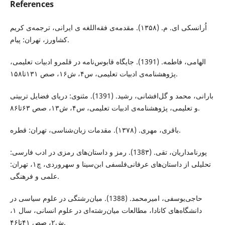
References
اُرانسکی ای. م. (۱۳۵۸). مقدمه‌ی فقه‌اللغه ی ایرانی، ترجمه‌ی کریم
کشاورز، تهران: پیام.
اﻟﻬﺎﻣﯽ، ﻓﺎﻃﻤﻪ. (1391). ﺟﺎﯾﮕﺎه قابوس‌نامه در ﻗﻠﻤﺮو ادبیات ﺗﻌﻠﯿﻤﯽ،
ﭘﮋوﻫﺸﻨﺎﻣﻪ‌ی ادبیات تعلیمی، س۴، ش۱۶، صص ۱۳۱تا۱۵۸.
ﺑﺎراﻧﯽ، ﻣﺤﻤﺪ و گل‌افشانی، رﺷﯿﺪ. (1391). ﻣﺜﻨﻮی: درﯾﺎی ﻓﻀﺎﯾﻞ ﺗﺮﺑﯿﺘﯽ
و ﺗﻌﻠﯿﻤﯽ، پژوهشنامه‌ی ادﺑﯿﺎت ﺗﻌﻠﯿﻤﯽ، س۴، ش۱۳، صص ۶۳تا۸۶.
باقری، مهری. (۱۳۷۸). مقدمات زبان‌شناسی، تهران: قطره.
ﭘﻮرﻧﺎﻣﺪارﯾﺎن، ﺗﻘﯽ. (138۳). رﻣﺰ و داستان‌های رﻣﺰی در ادب ﻓﺎرﺳﯽ:
تح‍ل‍ی‍ل‍ی‌ از داس‍ت‍ان‌ه‍ای‌ ع‍رف‍ان‍ی‌‌ف‍ل‍س‍ف‍ی‌ اب‍ن‌س‍ی‍ن‍ا و س‍ه‍روردی‌، چ۱، ﺗﻬﺮان:
ﻋﻠﻤﯽ و ﻓﺮﻫﻨﮕﯽ.
حاجی‌یوسفی، امیرمحمد. (1388). میان‌رشتگی در علوم سیاسی در
دانشگاه‌های کانادا، مطالعات میان‌رشته‌ای در علوم انسانی، سال ۱،
ش۲، صص ۴۱تا۴۶.