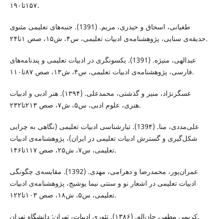
۱۵۷تا۱۹۰.
ﻃﻐﯿﺎﻧﯽ، اﺳﺤﺎق و ﺣﯿﺪری، ﻣﺮﯾﻢ. (1391). جنبه‌های ﺗﻌﻠﯿﻤﯽ ﻣﺜﻨﻮی
ﺣﺪﯾﻘﻪ‌ی ﺳﻨﺎﯾﯽ، ﭘﮋوﻫﺸﻨﺎﻣﻪ‌ی ادﺑﯿﺎت ﺗﻌﻠﯿﻤﯽ، س۴، ش۱۵، صص ۱تا۲۴.
ﻋﺒﺪاﻟﻬﯽ، ﻣﻨﯿﮋه. (1391). ﯾﮑﺴﻮﻧﮕﺮی در ادﺑﯿﺎت ﺗﻌﻠﯿﻤﯽ و پندنامه‌های
ﻓﺎرﺳﯽ، ﭘﮋوﻫﺸﻨﺎﻣﻪ‌ی ادﺑﯿﺎت ﺗﻌﻠﯿﻤﯽ، س۴، ش۱۳، صص ۸۷تا۱۱۰.
عسگرنژاد، منیر و گذشتی، محمدعلی. (۱۳۹۴). هنر ادبی و ادبیات
هنری، علوم ادبی، س۵، ش۷، صص ۲۱۳تا۲۳۲.
ﻋﻠﯽﻣﺪدی، منا. (139۴). ﺗﺒﺎرﺷﻨﺎﺳﯽ ادﺑﯿﺎت ﺗﻌﻠﯿﻤﯽ (ﻧﮕﺎﻫﯽ ﺑﻪ ﭼﺮاﯾﯽ
شکل‌گیری و ﮔﺴﺘﺮش ادﺑﯿﺎت ﺗﻌﻠﯿﻤﯽ در اﯾﺮان)، ﭘﮋوﻫﺸﻨﺎﻣﻪ‌ی ادﺑﯿﺎت
ﺗﻌﻠﯿﻤﯽ، س۷، ش۲۵، صص ۱۱۷تا۱۴۶.
عمران‌پور، محمدرضا و دﻫﺮاﻣﯽ، ﻣﻬﺪی. (1392). ﻣﻘﺎﯾﺴﻪ‌ی ﭼﮕﻮﻧﮕﯽ
ادﺑﯿﺎت ﺗﻌﻠﯿﻤﯽ در اﺷﻌﺎر ﻧﻮ و ﺳﻨﺘﯽ ﻧﯿﻤﺎ ﯾﻮﺷﯿﺞ، ﭘﮋوﻫﺸﻨﺎﻣﻪ‌ی ادﺑﯿﺎت
ﺗﻌﻠﯿﻤﯽ، س۵، ش۱۸، صص ۱۰۳تا۱۲۲.
کریمی مطهر، جان‌اله. (۱۳۸۶). تئوری ادبیات، تهران: دانشگاه تهران.