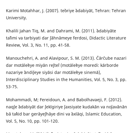
Karimi Motahhar, J. (2007). teˀoriye ˀadabiyāt, Tehran: Tehran
University.
Khalili Jahan Tiq, M. and Dahrami, M. (2011). ˀadabiyāte
taˀlimi va tarbiyati dar ʃāhnāmeye ferdosi, Didactic Literature
Review, Vol. 3, No. 11, pp. 41-58.
Manouchehri, A. and Alavipour, S. M. (2013). Čārčube nazari
dar motāleˀeye miyān reʃteˀi (motāleˀeye moredi: kārborde
nazariye ˀandiʃeye siyāsi dar motāleˀeye sinemā),
Interdisciplinary Studies in the Humanities, Vol. 5, No. 3, pp.
53-75.
Mohammadi, M; Fereidoun, A. and Babolhavaeji, F. (2012).
naqʃe ˀadabiyāt dar ʃeklgiriye ʃaxsiyate kudakān va noǰavānān
bā taˀkid bar gerāyeʃhāye dini va ˀaxlāqi, Islamic Education,
Vol. 5, No. 10, pp. 101-120.