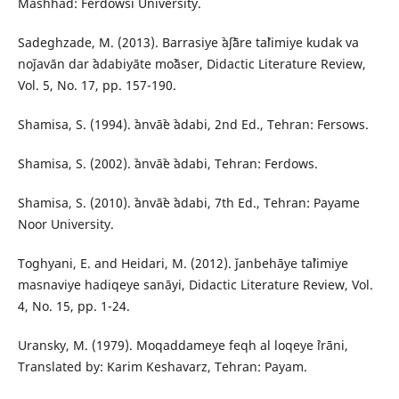
Mashhad: Ferdowsi University.
Sadeghzade, M. (2013). Barrasiye ˀaʃˀāre taˀlimiye kudak va
noǰavān dar ˀadabiyāte moˀāser, Didactic Literature Review,
Vol. 5, No. 17, pp. 157-190.
Shamisa, S. (1994). ˀanvāˀe ˀadabi, 2nd Ed., Tehran: Fersows.
Shamisa, S. (2002). ˀanvāˀe ˀadabi, Tehran: Ferdows.
Shamisa, S. (2010). ˀanvāˀe ˀadabi, 7th Ed., Tehran: Payame
Noor University.
Toghyani, E. and Heidari, M. (2012). ǰanbehāye taˀlimiye
masnaviye hadiqeye sanāyi, Didactic Literature Review, Vol.
4, No. 15, pp. 1-24.
Uransky, M. (1979). Moqaddameye feqh al loqeye ˀirāni,
Translated by: Karim Keshavarz, Tehran: Payam.