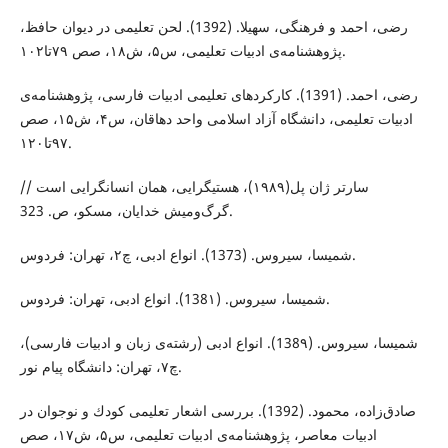
رﺿﯽ، اﺣﻤﺪ و ﻓﺮﻫﻨﮕﯽ، ﺳﻬﯿﻼ. (1392). ﻟﺤﻦ ﺗﻌﻠﯿﻤﯽ در دﯾﻮان ﺣﺎﻓﻆ،
ﭘﮋوﻫﺸﻨﺎﻣﻪ‌ی ادﺑﯿﺎت ﺗﻌﻠﯿﻤﯽ، س۵، ش۱۸، صص ۷۹تا۱۰۲.
رﺿﯽ، اﺣﻤﺪ. (1391). ﮐﺎرﮐﺮدﻫﺎی ﺗﻌﻠﯿﻤﯽ ادﺑﯿﺎت ﻓﺎرﺳﯽ، ﭘﮋوﻫﺸﻨﺎﻣﻪ‌ی
ادﺑﯿﺎت ﺗﻌﻠﯿﻤﯽ، داﻧﺸﮕﺎه آزاد اﺳﻼﻣﯽ واﺣﺪ دﻫﺎﻗﺎن، س۴، ش۱۵، صص
۹۷تا۱۲۰.
سارتر ژان پل(۱۹۸۹)، هستی‏گرایی، همان انسان‏گرایی است //
گرگ‌ومیش خدایان، مسکو، ص. 323.
ﺷﻤﯿﺴﺎ، ﺳﯿﺮوس. (1373). اﻧﻮاع ادﺑﯽ، چ۲، ﺗﻬﺮان: ﻓﺮدوس.
ﺷﻤﯿﺴﺎ، ﺳﯿﺮوس. (138۱). اﻧﻮاع ادﺑﯽ، ﺗﻬﺮان: ﻓﺮدوس.
ﺷﻤﯿﺴﺎ، ﺳﯿﺮوس. (138۹). اﻧﻮاع ادﺑﯽ (رشته‌ی زبان و ادبیات فارسی)،
چ۷، ﺗﻬﺮان: دانشگاه پیام نور.
ﺻﺎدق‌زاده، ﻣﺤﻤﻮد. (1392). ﺑﺮرﺳﯽ اﺷﻌﺎر ﺗﻌﻠﯿﻤﯽ ﮐﻮدك و ﻧﻮﺟﻮان در
ادﺑﯿﺎت ﻣﻌﺎﺻﺮ، ﭘﮋوﻫﺸﻨﺎﻣﻪ‌ی ادﺑﯿﺎت ﺗﻌﻠﯿﻤﯽ، س۵، ش۱۷، صص