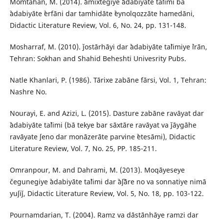
Momtahan, M. (2014). ˀāmixtegiye ˀadabiyāte taˀlimi bā
ˀadabiyāte ˀerfāni dar tamhidāte ˀeynolqozzāte hamedāni,
Didactic Literature Review, Vol. 6, No. 24, pp. 131-148.
Mosharraf, M. (2010). ǰostārhāyi dar ˀadabiyāte taˀlimiye ˀirān,
Tehran: Sokhan and Shahid Beheshti Univesrity Pubs.
Natle Khanlari, P. (1986). Tārixe zabāne fārsi, Vol. 1, Tehran:
Nashre No.
Nourayi, E. and Azizi, L. (2015). Dasture zabāne ravāyat dar
ˀadabiyāte taˀlimi (bā tekye bar sāxtāre ravāyat va ǰāygāhe
ravāyate ʃeno dar monāzerāte parvine ˀetesāmi), Didactic
Literature Review, Vol. 7, No. 25, PP. 185-211.
Omranpour, M. and Dahrami, M. (2013). Moqāyeseye
čegunegiye ˀadabiyāte taˀlimi dar ˀaʃˀāre no va sonnatiye nimā
yuʃiǰ, Didactic Literature Review, Vol. 5, No. 18, pp. 103-122.
Pournamdarian, T. (2004). Ramz va dāstānhāye ramzi dar