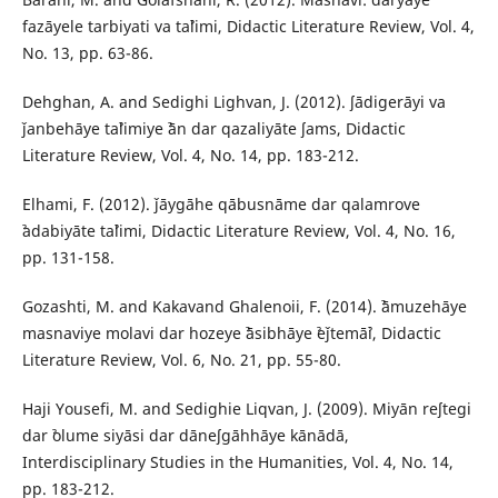
fazāyele tarbiyati va taˀlimi, Didactic Literature Review, Vol. 4,
No. 13, pp. 63-86.
Dehghan, A. and Sedighi Lighvan, J. (2012). ʃādigerāyi va
ǰanbehāye taˀlimiye ˀān dar qazaliyāte ʃams, Didactic
Literature Review, Vol. 4, No. 14, pp. 183-212.
Elhami, F. (2012). ǰāygāhe qābusnāme dar qalamrove
ˀadabiyāte taˀlimi, Didactic Literature Review, Vol. 4, No. 16,
pp. 131-158.
Gozashti, M. and Kakavand Ghalenoii, F. (2014). ˀāmuzehāye
masnaviye molavi dar hozeye ˀāsibhāye ˀeǰtemāˀi, Didactic
Literature Review, Vol. 6, No. 21, pp. 55-80.
Haji Yousefi, M. and Sedighie Liqvan, J. (2009). Miyān reʃtegi
dar ˀolume siyāsi dar dāneʃgāhhāye kānādā,
Interdisciplinary Studies in the Humanities, Vol. 4, No. 14,
pp. 183-212.