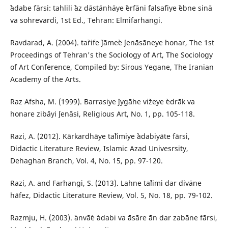
ˀadabe fārsi: tahlili ˀaz dāstānhāye ˀerfāni falsafiye ˀebne sinā
va sohrevardi, 1st Ed., Tehran: Elmifarhangi.
Ravdarad, A. (2004). taˀrife ǰāmeˀe ʃenāsāneye honar, The 1st
Proceedings of Tehran's the Sociology of Art, The Sociology
of Art Conference, Compiled by: Sirous Yegane, The Iranian
Academy of the Arts.
Raz Afsha, M. (1999). Barrasiye ǰygāhe vižeye ˀedrāk va
honare zibāyi ʃenāsi, Religious Art, No. 1, pp. 105-118.
Razi, A. (2012). Kārkardhāye taˀlimiye ˀadabiyāte fārsi,
Didactic Literature Review, Islamic Azad Univesrsity,
Dehaghan Branch, Vol. 4, No. 15, pp. 97-120.
Razi, A. and Farhangi, S. (2013). Lahne taˀlimi dar divāne
hāfez, Didactic Literature Review, Vol. 5, No. 18, pp. 79-102.
Razmju, H. (2003). ˀanvāˀe ˀadabi va ˀāsāre ˀān dar zabāne fārsi,