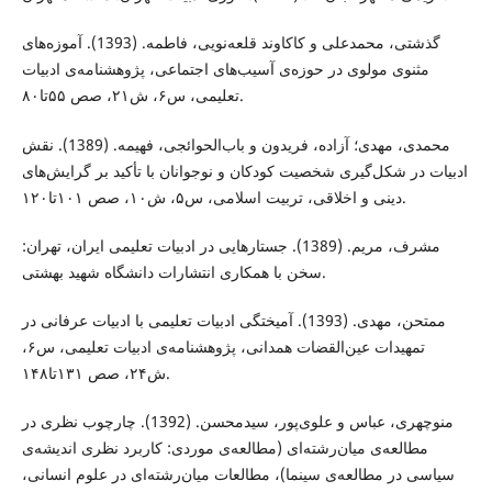
ﮔﺬﺷﺘﯽ، محمدعلی و ﮐﺎﮐﺎوﻧﺪ قلعه‌نویی، ﻓﺎﻃﻤﻪ. (1393). آموزه‌های
ﻣﺜﻨﻮی ﻣﻮﻟﻮی در ﺣﻮزه‌ی آسیب‌های اجتماعی، ﭘﮋوﻫﺸﻨﺎﻣﻪ‌ی ادﺑﯿﺎت
ﺗﻌﻠﯿﻤﯽ، س۶، ش۲۱، صص ۵۵تا۸۰.
ﻣﺤﻤﺪی، ﻣﻬﺪی؛ آزاده، ﻓﺮﯾﺪون و باب‌الحوائجی، ﻓﻬﯿﻤﻪ. (1389). ﻧﻘﺶ
ادﺑﯿﺎت در شکل‌گیری ﺷﺨﺼﯿﺖ ﮐﻮدﮐﺎن و ﻧﻮﺟﻮاﻧﺎن ﺑﺎ تأکید ﺑﺮ گرایش‌های
دﯾﻨﯽ و اﺧﻼﻗﯽ، ﺗﺮﺑﯿﺖ اﺳﻼﻣﯽ، س۵، ش۱۰، صص ۱۰۱تا۱۲۰.
ﻣﺸﺮف، ﻣﺮﯾﻢ. (1389). ﺟﺴﺘﺎرﻫﺎﯾﻰ در ادﺑﯿﺎت ﺗﻌﻠﯿﻤﻰ اﯾﺮان، تهران:
ﺳﺨﻦ ﺑﺎ ﻫﻤﮑﺎرى اﻧﺘﺸﺎرات داﻧﺸﮕﺎه شهید بهشتی.
ﻣﻤﺘﺤﻦ، ﻣﻬﺪی. (1393). آﻣﯿﺨﺘﮕﯽ ادﺑﯿﺎت ﺗﻌﻠﯿﻤﯽ ﺑﺎ ادﺑﯿﺎت ﻋﺮﻓﺎﻧﯽ در
ﺗﻤﻬﯿﺪات ﻋﯿﻦ‌اﻟﻘﻀﺎت ﻫﻤﺪاﻧﯽ، ﭘﮋوﻫﺸﻨﺎﻣﻪ‌ی ادﺑﯿﺎت ﺗﻌﻠﯿﻤﯽ، س۶،
ش۲۴، صص ۱۳۱تا۱۴۸.
منوچهری، عباس و علوی‌پور، سیدمحسن. (1392). چارچوب نظری در
مطالعه‌ی میان‌رشته‌ای (مطالعه‌ی موردی: کاربرد نظری اندیشه‌ی
سیاسی در مطالعه‌ی سینما)، مطالعات میان‌رشته‌ای در علوم انسانی،