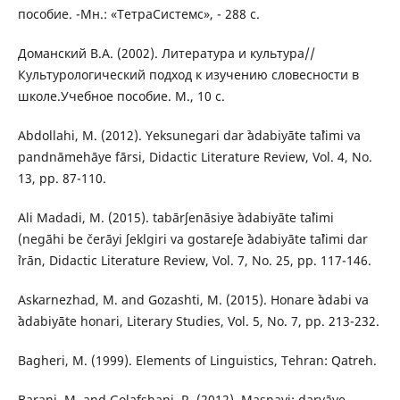
пособие. -Мн.: «ТетраСистемс», - 288 с.
Доманский В.А. (2002). Литература и культура//
Культурологический подход к изучению словесности в
школе.Учебное пособие. М., 10 с.
Abdollahi, M. (2012). Yeksunegari dar ˀadabiyāte taˀlimi va
pandnāmehāye fārsi, Didactic Literature Review, Vol. 4, No.
13, pp. 87-110.
Ali Madadi, M. (2015). tabārʃenāsiye ˀadabiyāte taˀlimi
(negāhi be čerāyi ʃeklgiri va gostareʃe ˀadabiyāte taˀlimi dar
ˀirān, Didactic Literature Review, Vol. 7, No. 25, pp. 117-146.
Askarnezhad, M. and Gozashti, M. (2015). Honare ˀadabi va
ˀadabiyāte honari, Literary Studies, Vol. 5, No. 7, pp. 213-232.
Bagheri, M. (1999). Elements of Linguistics, Tehran: Qatreh.
Barani, M. and Golafshani, R. (2012). Masnavi: daryāye