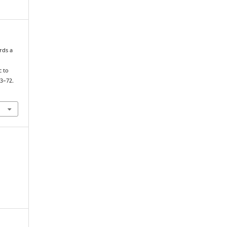
rds a
c to
53–72.