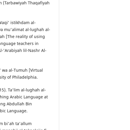
im (Tarbawiyah Thaqafiyah
 Waqi' istikhdam al-
a mu'alimat al-lughah al-
yah [The reality of using
language teachers in
l-'Arabiyah lil-Nashr Al-
qi' wa al-Tumuh [Virtual
ity of Philadelphia.
015). Ta'lim al-lughah al-
ching Arabic Language at
King Abdullah Bin
abic Language.
am bi'ah ta'allum