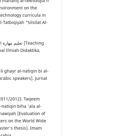
 fi manahij al-teknolojia fi
 environment on the
echnology curricula in
-Tatbiqiyah "Silsilat Al-
nal Ilmiah Didaktika,
i ghayr al-natiqin bi al-
Arabic speakers]. Jurnal
 (2011/2012). Taqeem
-natiqin biha 'ala al-
hawiyah [Evaluation of
kers on the World Wide
aster's thesis). Imam
rabia.