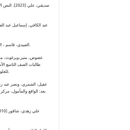
صديقي، علي 
عبد الكافي، إسماعيل عبد ا
العبيدي، قاسم ، التعليم الافتراضي: الواقع والطموح، جامعة فيلادلفيا، الأردن.
طالبات الصف التاسع الأس
للعلوم التطبيقية "سلسلة العلوم الإنسانية"، المجلد 18، العدد2.
بعد: الواقع والمأمول، مركز،