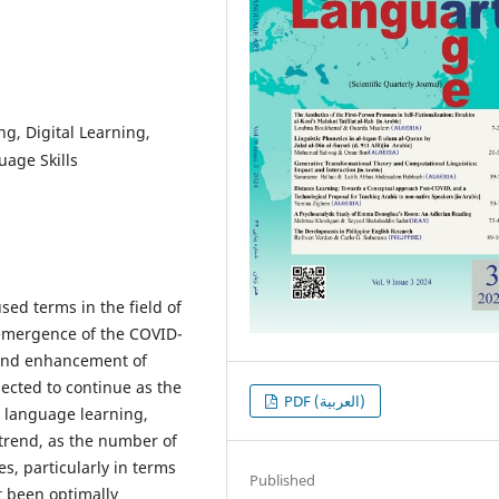
g, Digital Learning,
uage Skills
ed terms in the field of
e emergence of the COVID-
 and enhancement of
ected to continue as the
PDF (العربية)
y language learning,
trend, as the number of
s, particularly in terms
Published
t been optimally