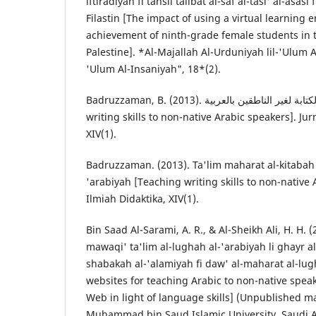
iftiradiyah fi tahsil talibat al-saf al-tasi' al-asasi
Filastin [The impact of using a virtual learning
achievement of ninth-grade female students in t
Palestine]. *Al-Majallah Al-Urduniyah lil-'Ulum Al
'Ulum Al-Insaniyah", 18*(2).
Badruzzaman, B. (2013). تعليم مهارة الكتابة لغير الناطقين بالعربية [Teaching
writing skills to non-native Arabic speakers]. Jur
XIV(1).
Badruzzaman. (2013). Ta'lim maharat al-kitabah l
'arabiyah [Teaching writing skills to non-native 
Ilmiah Didaktika, XIV(1).
Bin Saad Al-Sarami, A. R., & Al-Sheikh Ali, H. H.
mawaqi' ta'lim al-lughah al-'arabiyah li ghayr al
shabakah al-'alamiyah fi daw' al-maharat al-lug
websites for teaching Arabic to non-native spea
Web in light of language skills] (Unpublished m
Muhammad bin Saud Islamic University, Saudi A