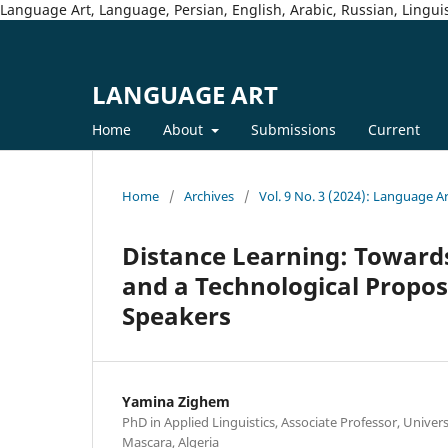
Language Art, Language, Persian, English, Arabic, Russian, Linguis
LANGUAGE ART
Home
About
Submissions
Current
Home
/
Archives
/
Vol. 9 No. 3 (2024): Language A
Distance Learning: Toward
and a Technological Propos
Speakers
Yamina Zighem
PhD in Applied Linguistics, Associate Professor, Unive
Mascara, Algeria