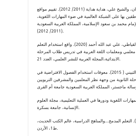
بن سعد الصرامي، عبد الرحمان، والشيخ علي، هداية هداية (2011/ 2012). تقييم مواقع
الناطقين بها على الشبكة العالمية في ضوء المهارات اللغوية
مام محمد بن سعود الإسلامية، المملكة العربية السعودية
(2011/ 2012).
السبيعي، علي رسام هاجد، والقياطي، علي عبد الله أحمد (2020). واقع استخدام التعلم
معلمي ومعلمات اللغة العربية في تدريس طلاب المرحلة
الابتدائية،المجلة العربية للنشر العلمي، العدد 21.
سلطان بن سليم، بن سالم الثبيني ( 2015). معوقات استخدام الفصول الافتراضية في
رحلة الثانوية من وجهة نظر المعلمين والمشرفين التربويين
ليلى (2013). المهارات اللغوية ودورها في العملية التعليمية، مجلة العلوم
الإنسانية، جامعة بسكرة.
شواهين، خير سليمان (2016). التعلم المدمج...والمناهج الدراسية، عالم الكتب الحديث،
ط1، الأردن.