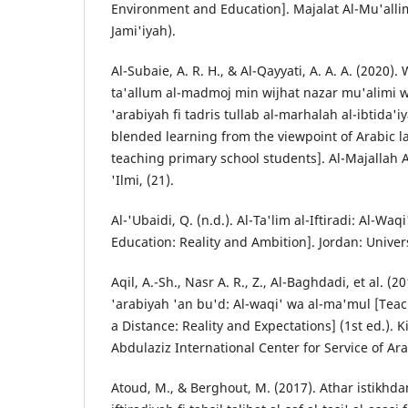
Environment and Education]. Majalat Al-Mu'all
Jami'iyah).
Al-Subaie, A. R. H., & Al-Qayyati, A. A. A. (2020).
ta'allum al-madmoj min wijhat nazar mu'alimi w
'arabiyah fi tadris tullab al-marhalah al-ibtida'i
blended learning from the viewpoint of Arabic 
teaching primary school students]. Al-Majallah A
'Ilmi, (21).
Al-'Ubaidi, Q. (n.d.). Al-Ta'lim al-Iftiradi: Al-Wa
Education: Reality and Ambition]. Jordan: Univers
Aqil, A.-Sh., Nasr A. R., Z., Al-Baghdadi, et al. (2
'arabiyah 'an bu'd: Al-waqi' wa al-ma'mul [Tea
a Distance: Reality and Expectations] (1st ed.). 
Abdulaziz International Center for Service of Ar
Atoud, M., & Berghout, M. (2017). Athar istikhd