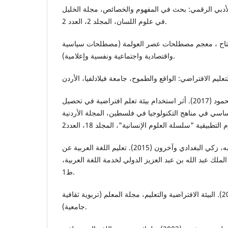
(2023). النص الأدبي الرقمي: بحث في المفهوم والخصائص، مجلة الخليل
في علوم اللسان، المجلد 2، العدد 2.
لفتاح ، معجم مصطلحات عصر العولمة (مصطلحات سياسية
واقتصادية واجتماعية ونفسية وإعلامية).
عضوض، منير،وبرغوث، محمود (2017). أثر استخدام بيئة تعلم افتراضية في تحصيل
اسي في مناهج التكنولوجيا في فلسطين، المجلة الأردنية
عقيل، الشمري، ونصر عبد ربه، زكي البغدادي وآخرون (2015). تعليم اللغة العربية عن
 الملك عبد الله بن عبد العزيز الدولي لخدمة اللغة العربية
ط1.
علي زهدي، شاقور (2010). البيئة الافتراضية والتعليم، مجلة المعلم (تربوية ثقافية
جامعية).