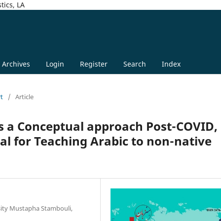
tics, LA
Archives
Login
Register
Search
Index
rt
/
Article
s a Conceptual approach Post-COVID,
al for Teaching Arabic to non-native
rsity Mustapha Stambouli,