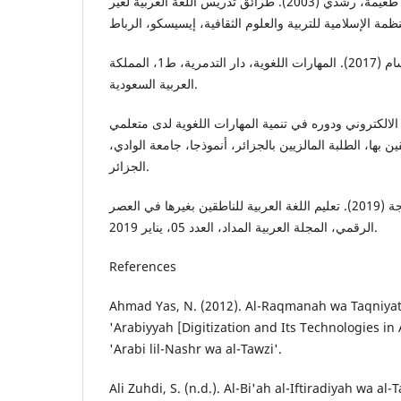
كامل الناقة، محمود، وأ حمد طعيمة، رشدي (2003). طرائق تدريس اللغة العربية لغير
محفوظ أبو محفوظ، ابتسام (2017). المهارات اللغوية، دار التدمرية، ط1، المملكة
العربية السعودية.
ر (2017). التعليم الالكتروني ودوره في تنمية المهارات اللغوية لدى متعلمي
قين بها، الطلبة المالزيين بالجزائر، أنموذجا، جامعة الوادي
الجزائر.
يوسف، مريم، وروابح، خديجة (2019). تعليم اللغة العربية للناطقين بغيرها في العصر
الرقمي، المجلة العربية المداد، العدد 05، يناير 2019.
References
Ahmad Yas, N. (2012). Al-Raqmanah wa Taqniyato
'Arabiyyah [Digitization and Its Technologies in A
'Arabi lil-Nashr wa al-Tawzi'.
Ali Zuhdi, S. (n.d.). Al-Bi'ah al-Iftiradiyah wa al-