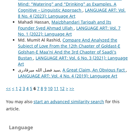
Mind: “Watering” and “Drinking” as Examples. A
Cognitive – Linguistic Approach
,
LANGUAGE ART: Vol.
8 No. 4 (2023): Language Art
Mahadi Hassan,
Maizbhandari Tariqah and Its
Founder Syed Ahmad Ullah
,
LANGUAGE ART: Vol. 7
No. 1 (2022): Language Art
Md. Mumit Al Rashid,
Compare And Analyzed the
Subject of Love From the 12th Chapter of Goldast-E
Golshan-E Maa’ni And the 3rd Chapter of Saadi’s
Bustan
,
LANGUAGE ART: Vol. 6 No. 3 (2021): Language
Art
,
A Great Claim, An Obvious Fact
سید فضل الله میرقادری,
LANGUAGE ART: Vol. 4 No. 4 (2019): Language Art
<<
<
1
2
3
4
5
6
7
8
9
10
11
12
>
>>
You may also
start an advanced similarity search
for this
article.
Language