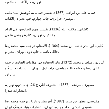
تهران، دارالکتب الاسلامیه.
قمی، علی بن ابراهیم (1367). تفسیر قمی، به کوشش سید طیب
موسوی جزایری، چاپ چهارم، قم، نشر دارالکتاب.
کاشانی، ملافتح الله (1336). تفسیر منهج الصادقین فی الزام
المخالفین، تهران، کتاب‌فروشی علمی.
کلبی، ابو منذر هاشم ابن محمد (1364). الاصنام، ترجمه سید محمدرضا
جلالی نائینی، چاپ دوم، تهران، نشر نو.
گنابادي، سلطان محمد (1372). بیان السعاده فی مقامات العباده، ترجمه
خانی رضا و حشمت‌الله ریاضی، چاپ اول، تهران، انتشارات دانشگاه
پیام نور.
مطهری، مرتضی (1387). مجموعه آثار، ج 26، چاپ دوم، تهران،
انتشارات صدرا.
مقدسی، مطهر بن طاهر (1387). آفرینش و تاریخ، ترجمه محمدرضا
شفیعی کدکنی، جلد چهارم، تهران، انتشارات بنیاد فرهنگ ایران.