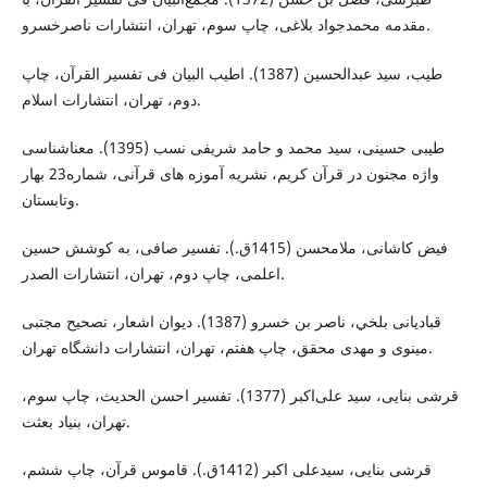
مقدمه محمدجواد بلاغی، چاپ سوم، تهران، انتشارات ناصرخسرو.
طیب، سید عبدالحسین (1387). اطیب البیان فی تفسیر القرآن، چاپ
دوم، تهران، انتشارات اسلام.
طیبی حسینی، سید محمد و حامد شریفی نسب (1395). معناشناسی
واژه مجنون در قرآن کریم، نشریه آموزه های قرآنی، شماره23 بهار
وتابستان.
فیض کاشانی، ملامحسن (1415ق.). تفسیر صافی، به کوشش حسین
اعلمی، چاپ دوم، تهران، انتشارات الصدر.
قبادیانی بلخي، ناصر بن خسرو (1387). دیوان اشعار، تصحیح مجتبی
مینوی و مهدی محقق، چاپ هفتم، تهران، انتشارات دانشگاه تهران.
قرشی بنایی، سید علی‌اکبر (1377). تفسیر احسن الحدیث، چاپ سوم،
تهران، بنیاد بعثت.
قرشی بنایی، سیدعلی اکبر (1412ق.). قاموس قرآن، چاپ ششم،