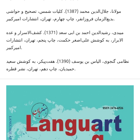
مولانا، جلال‌الدین محمد (1387). کلیات شمس، تصحیح و حواشی
بدیع‌الزمان فروزانفر، چاپ چهارم، تهران، انتشارات امیرکبیر.
میبدی، رشیدالدین احمد بن ابی سعد (1371). کشف‌الاسرار و عده
الابرار، به کوشش علی‌اصغر حکمت، چاپ پنجم، تهران، انتشارات
امیرکبیر.
نظامی گنجوی، الیاس بن یوسف (1390). هفت‌پیکر، به کوشش سعید
حمیدیان، چاپ دهم، تهران، نشر قطره.