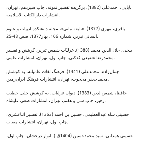
بابایی، احمدعلی (1382). برگزیده تفسیر نمونه، چاپ سیزدهم، تهران،
انتشارات دارالکتاب الاسلامیه.
باقری، مهری (1377). «تابعه مانی»، مجله دانشکده ادبیات و علوم
انسانی تبریز، شماره 166، بهار1377، صص 48-25.
بلخی، جلال‌الدین محمد (1388). غزلیّات شمس تبریز، گزینش و تفسیر
محمدرضا شفیعی کدکنی، چاپ اول، تهران، انتشارات علمی.
جمال‌زاده، محمدعلی (1341). فرهنگ لغات عامیانه، به کوشش
محمدجعفر محجوب، تهران، انتشارات فرهنگ ایران‌زمین.
حافظ، شمس‌الدین (1383). دیوان غزلیات، به کوشش خلیل خطیب
رهبر، چاپ سی و هفتم، تهران، انتشارات صفی علیشاه.
حسینی شاه ‌عبدالعظیمی، حسین بن احمد (1363). تفسیر اثناعشری،
چاپ اول، تهران، انتشارات میقات.
حسینی همدانی، سید محمدحسین (1404ق.). انوار درخشان، چاپ اول،