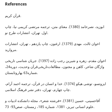
References
قرآن کریم.
ابوزید، نصرحامد (1380). معنای متن، ترجمه مرتضی کریمی نیا، چاپ
اول. تهران، انتشارات طرح نو.
اخوان ثالث، مهدی (1379). ارغنون، چاپ یازدهم ، تهران، انتشارات
مروارید.
اخوان مقدم، زهره و شیرین رجب زاده (1397). جریان شناسی تاریخی
واژگان شاعر، کاهن ‌و مجنون، مطالعات‌تاریخی‌قرآن وحدیث، دوره24،
شماره63 بهاروتابستان.
ایزوتسو، توشی هیکو (1374). خدا و انسان در قرآن، ترجمه احمد آرام،
چاپ چهارم، تهران، دفتر نشر فرهنگ اسلامی.
آقاحسینی، حسین (1381). «فرشته شعر»، مجله دانشکده ادبیات و
علوم انسانی تبریز، 1381، شماره 185، زمستان، صص93- 73.