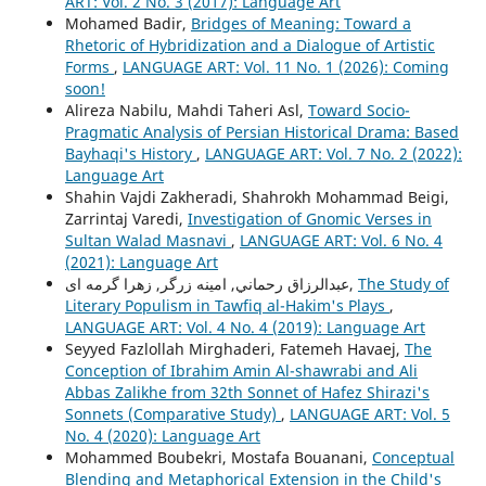
ART: Vol. 2 No. 3 (2017): Language Art
Mohamed Badir,
Bridges of Meaning: Toward a
Rhetoric of Hybridization and a Dialogue of Artistic
Forms
,
LANGUAGE ART: Vol. 11 No. 1 (2026): Coming
soon!
Alireza Nabilu, Mahdi Taheri Asl,
Toward Socio-
Pragmatic Analysis of Persian Historical Drama: Based
Bayhaqi's History
,
LANGUAGE ART: Vol. 7 No. 2 (2022):
Language Art
Shahin Vajdi Zakheradi, Shahrokh Mohammad Beigi,
Zarrintaj Varedi,
Investigation of Gnomic Verses in
Sultan Walad Masnavi
,
LANGUAGE ART: Vol. 6 No. 4
(2021): Language Art
The Study of
عبدالرزاق رحماني, امينه زرگر, زهرا گرمه ای,
Literary Populism in Tawfiq al-Hakim's Plays
,
LANGUAGE ART: Vol. 4 No. 4 (2019): Language Art
Seyyed Fazlollah Mirghaderi, Fatemeh Havaej,
The
Conception of Ibrahim Amin Al-shawrabi and Ali
Abbas Zalikhe from 32th Sonnet of Hafez Shirazi's
Sonnets (Comparative Study)
,
LANGUAGE ART: Vol. 5
No. 4 (2020): Language Art
Mohammed Boubekri, Mostafa Bouanani,
Conceptual
Blending and Metaphorical Extension in the Child's