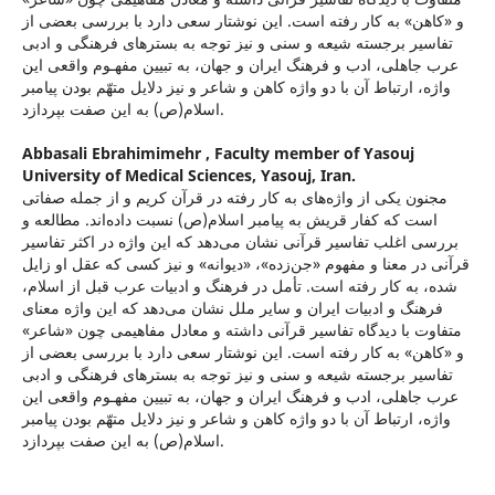
و «کاهن» به کار رفته‌ است. این نوشتار سعی دارد با بررسی بعضی از
تفاسیر برجسته شیعه و سنی و نیز توجه به بسترهای فرهنگی و ادبی
عرب جاهلی، ادب و فرهنگ ایران و جهان، به تبیین مفهـوم واقعی این
واژه، ارتباط آن با دو واژه کاهن و شاعر و نیز دلایل متهّم بودن پیامبر
اسلام(ص) به این صفت بپردازد.
Abbasali Ebrahimimehr ,
Faculty member of Yasouj
University of Medical Sciences, Yasouj, Iran.
مجنون یکی از واژه‌های به ‌کار رفته در قرآن کریم و از جمله صفاتی
است که کفار قریش به پیامبر اسلام(ص) نسبت داده‌اند. مطالعه و
بررسی اغلب تفاسیر قرآنی نشان می‌دهد که این واژه در اكثر تفاسیر
قرآنی در معنا و مفهوم «جن‌زده»، «دیوانه» و نیز کسی که عقل او زایل
شده، به کار رفته است. تأمل در فرهنگ و ادبیات عرب قبل از اسلام،
فرهنگ و ادبیات ایران و سایر ملل نشان می‌دهد که این واژه معنای
متفاوت با دیدگاه تفاسیر قرآنی داشته و معادل مفاهیمی چون «شاعر»
و «کاهن» به کار رفته‌ است. این نوشتار سعی دارد با بررسی بعضی از
تفاسیر برجسته شیعه و سنی و نیز توجه به بسترهای فرهنگی و ادبی
عرب جاهلی، ادب و فرهنگ ایران و جهان، به تبیین مفهـوم واقعی این
واژه، ارتباط آن با دو واژه کاهن و شاعر و نیز دلایل متهّم بودن پیامبر
اسلام(ص) به این صفت بپردازد.