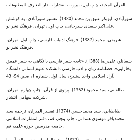
القرآن المجید، چاپ اول، بیروت، انتشارات دار التعارف للمطبوعات.
سورآبادی، ابوبکر عتیق بن محمد (1380). تفسیر سورآبادی، به کوشش
علی‌اکبر سعیدی سیرجانی، چاپ اول، تهران، فرهنگ نشر نو.
شریفی، محمد (1387). فرهنگ ادبیات فارسی، چاپ اول، تهران،
فرهنگ نشر نو.
شعبانلو، علی‌رضا (1388). «تابعه شعر فارسي با نگاهي به شعر عمعق
بخارايي»، فصلنامه زبان و ادب فارسي دانشكده علوم انساني دانشگاه
آزاد اسلامي واحد سنندج، سال اول، شماره 1، صص 54- 43.
طالقانی، سید محمود (1362). پرتوی از قرآن، چاپ چهارم، تهران،
شرکت سهامی انتشار.
طباطبايي، سيد محمدحسين (1374). تفسير الميزان، ترجمه سيد
محمدباقر موسوی همدانی، چاپ پنجم، قم، دفتر انتشارات اسلامی
جامعه مدرسین حوزه علمیه قم.
طبرسی، فضل بن حسن (1372). مجمع‌البیان فی تفسیر القرآن، با