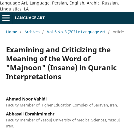
Language Art, Language, Persian, English, Arabic, Russian,
Linguistics, LA
LANGUAGE ART
Home
/
Archives
/
Vol. 6 No. 3 (2021): Language Art
/
Article
Examining and Criticizing the
Meaning of the Word of
"Majnoon" (Insane) in Quranic
Interpretations
Ahmad Noor Vahidi
Faculty Member of Higher Education Complex of Saravan, Iran.
Abbasali Ebrahimimehr
Faculty member of Yasouj University of Medical Sciences, Yasouj,
Iran.