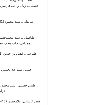
فصلنامه زبان و ادب فارسي د
همدانی، چاپ پنجم، قم، دفتر انتشارات اسلامی جامعه مدرسین حوزه علمیه قم.
قرآن کریم، نشریه آموزه های قرآنی، شماره23 بهار وتابستان.