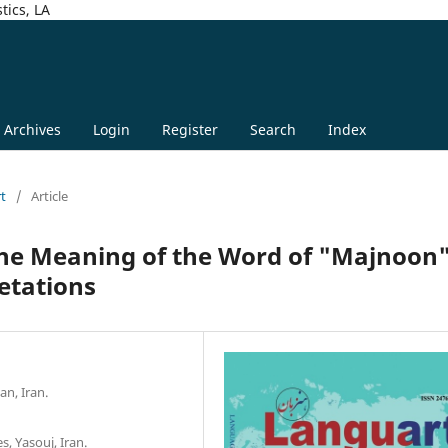
tics, LA
Archives
Login
Register
Search
Index
rt
/
Article
the Meaning of the Word of "Majnoon
etations
n, Iran.
, Yasouj, Iran.