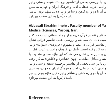
د با بررسی بعضی از تفاسیر برجسته شیعه و سنی و نیز
 ادبی عرب جاهلی، ادب و فرهنگ ایران و جهان، به تبیین
آن با دو واژه کاهن و شاعر و نیز دلایل متهّم بودن پیامبر
اسلام(ص) به این صفت بپردازد.
Abbasali Ebrahimimehr ,
Faculty member of Yas
Medical Sciences, Yasouj, Iran.
ه ‌کار رفته در قرآن کریم و از جمله صفاتی است که کفار
بت داده‌اند. مطالعه و بررسی اغلب تفاسیر قرآنی نشان
 تفاسیر قرآنی در معنا و مفهوم «جن‌زده»، «دیوانه» و نیز
به کار رفته است. تأمل در فرهنگ و ادبیات عرب قبل از
ن و سایر ملل نشان می‌دهد که این واژه معنای متفاوت با
ته و معادل مفاهیمی چون «شاعر» و «کاهن» به کار رفته‌
د با بررسی بعضی از تفاسیر برجسته شیعه و سنی و نیز
 ادبی عرب جاهلی، ادب و فرهنگ ایران و جهان، به تبیین
آن با دو واژه کاهن و شاعر و نیز دلایل متهّم بودن پیامبر
اسلام(ص) به این صفت بپردازد.
References