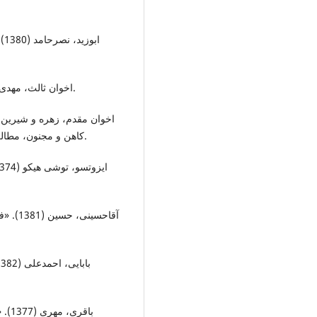
اب
اخوان ثالث، مهدی (1379). ارغنون، چاپ یازدهم ، تهران، انتشارات مروارید.
کاهن ‌و مجنون، مطالعات‌تاریخی‌قرآن وحدیث، دوره24، شماره63 بهاروتابستان.
آقاحسی
باقر