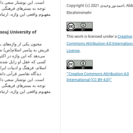
است. این نوشتار سعی دار
Copyright (c) 2021 احمدنور وحیدی, Abbasali
توجه به بسترهای فرهنگی و
Ebrahimimehr
مفهـوم واقعی این واژه، ارتباط 
ouj University of
This work is licensed under a
Creative
Commons Attribution 4.0 Internation
مجنون یکی از واژه‌های ب
قریش به پیامبر اسلام(ص) نس
License
.
می‌دهد که این واژه در اكثر
کسی که عقل او زایل شده، 
اسلام، فرهنگ و ادبیات ایرا
دیدگاه تفاسیر قرآنی داش
"Creative Commons Attribution 4.0
است. این نوشتار سعی دار
International (CC-BY 4.0)"
توجه به بسترهای فرهنگی و
مفهـوم واقعی این واژه، ارتباط 