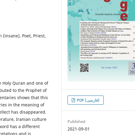
(insane), Poet, Priest,
he Holy Quran and one of
ibuted to the Prophet of
ntaries shows that this
PDF (فارسی)
ies in the meaning of
llect has disappeared.
erature, Iranian culture
Published
word has a different
2021-09-01
etations and is