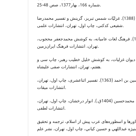
شماره 166، بهار1377، صص 48-25.
بلخی، جلال‌الدین محمد (1388). غزلیّات شمس تبریز، گزینش و تفسیر محمدرضا
شفیعی کدکنی، چاپ اول، تهران، انتشارات علمی.
جمال‌زاده، محمدعلی (1341). فرهنگ لغات عامیانه، به کوشش محمدجعفر محجوب،
تهران، انتشارات فرهنگ ایران‌زمین.
ظ، شمس‌الدین (1383). دیوان غزلیات، به کوشش خلیل خطیب رهبر، چاپ سی و
هفتم، تهران، انتشارات صفی علیشاه.
حسینی شاه ‌عبدالعظیمی، حسین بن احمد (1363). تفسیر اثناعشری، چاپ اول، تهران،
انتشارات میقات.
حسینی همدانی، سید محمدحسین (1404ق.). انوار درخشان، چاپ اول، تهران،
انتشارات لطفی.
ت، محمودسليم (1390). باورها و اسطوره‌های عرب پيش از اسلام، ترجمه و تحقيق