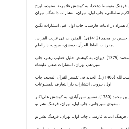
خدا، علی‌اکبر (1385). فرهنگ متوسط دهخدا، به کوشش غلامرضا ستوده، ایرج
راغب اصفهاني، ابوالقاسم حسين بن محمد (1412ق.). المفردات في غريب القرآن،
مفردات الفاظ القرآن، دمشق- بیروت، دارالعلم.
رودکی، ابوعبدالله جعفر بن محمد (1375). دیوان، به کوشش خلیل خطیب رهبر، چاپ
سیزدهم، تهران، انتشارات صفی علیشاه.
سبزواری نجفی، محمد بن حبیب‌الله (1406ق.). الجدید فی تفسیر القرآن المجید، چاپ
اول، بیروت، انتشارات دار التعارف للمطبوعات.
سورآبادی، ابوبکر عتیق بن محمد (1380). تفسیر سورآبادی، به کوشش علی‌اکبر
سعیدی سیرجانی، چاپ اول، تهران، فرهنگ نشر نو.
شعبانلو، علی‌رضا (1388). «تابعه شعر فارسي با نگاهي به شعر عمعق بخارايي»،