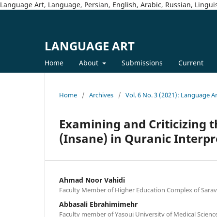
Language Art, Language, Persian, English, Arabic, Russian, Linguis
LANGUAGE ART
Home
About
Submissions
Current
Home
/
Archives
/
Vol. 6 No. 3 (2021): Language A
Examining and Criticizing 
(Insane) in Quranic Interpr
Ahmad Noor Vahidi
Faculty Member of Higher Education Complex of Sarava
Abbasali Ebrahimimehr
Faculty member of Yasouj University of Medical Sciences