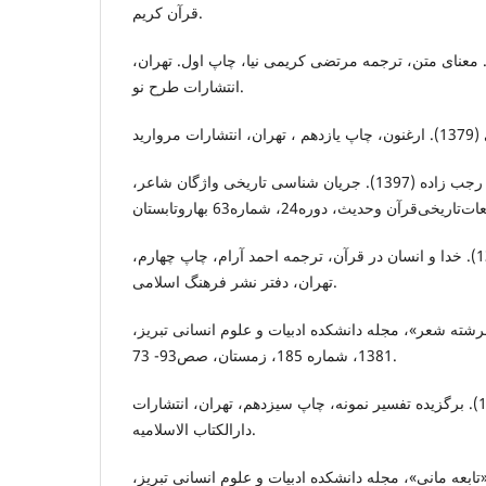
قرآن کریم.
وزید، نصرحامد (1380). معنای متن، ترجمه مرتضی کریمی نیا، چاپ اول. تهران،
انتشارات طرح نو.
اخوان مقدم، زهره و شیرین رجب زاده (1397). جریان شناسی تاریخی واژگان شاعر،
ایزوتسو، توشی هیکو (1374). خدا و انسان در قرآن، ترجمه احمد آرام، چاپ چهارم،
تهران، دفتر نشر فرهنگ اسلامی.
نی، حسین (1381). «فرشته شعر»، مجله دانشکده ادبیات و علوم انسانی تبریز،
1381، شماره 185، زمستان، صص93- 73.
بابایی، احمدعلی (1382). برگزیده تفسیر نمونه، چاپ سیزدهم، تهران، انتشارات
دارالکتاب الاسلامیه.
ی، مهری (1377). «تابعه مانی»، مجله دانشکده ادبیات و علوم انسانی تبریز،