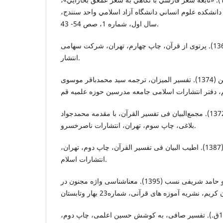
انشكده علوم انساني دانشگاه آزاد اسلامي واحد سنندج،
سال اول، شماره 1، صص 54- 43.
طالقانی، سید محمود (1362). پرتوی از قرآن، چاپ چهارم، تهران، شرکت سهامی
انتشار.
طباطبايي، سيد محمدحسين (1374). تفسير الميزان، ترجمه سيد محمدباقر موسوی
طبرسی، فضل بن حسن (1372). مجمع‌البیان فی تفسیر القرآن، با مقدمه محمدجواد
بلاغی، چاپ سوم، تهران، انتشارات ناصرخسرو.
طیب، سید عبدالحسین (1387). اطیب البیان فی تفسیر القرآن، چاپ دوم، تهران،
انتشارات اسلام.
طیبی حسینی، سید محمد و حامد شریفی نسب (1395). معناشناسی واژه مجنون در
فیض کاشانی، ملامحسن (1415ق.). تفسیر صافی، به کوشش حسین اعلمی، چاپ دوم،