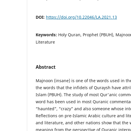
DOI:
https://doi.org/10.22046/LA.2021.13
Keywords:
Holy Quran, Prophet (PBUH), Majnoon 
Literature
Abstract
Majnoon (insane) is one of the words used in t
the words that the infidels of Quraysh have attr
Islam (PBUH). The study of most Qur'anic comme
word has been used in most Quranic commentar
“haunted”, “crazy” and also someone whose inte
Reflections on pre-Islamic Arabic culture and lit
and literature, and other nations show that the 
meaning from the perspective of Quranic interpr