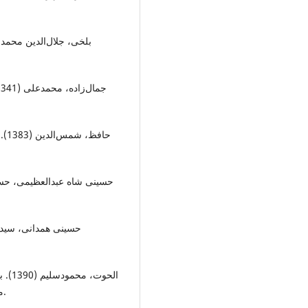
حاف
الحو
منيژه عبداللهي و حسين كياني، چاپ اول، تهران، نشر علم.