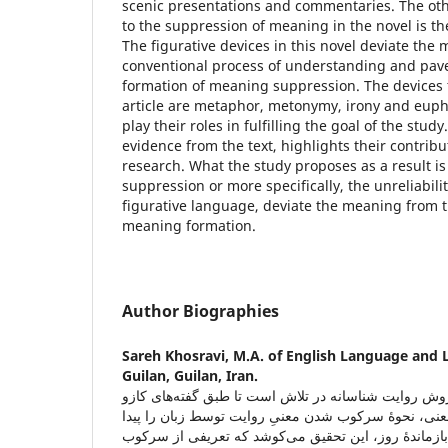
scenic presentations and commentaries. The oth
to the suppression of meaning in the novel is th
The figurative devices in this novel deviate the
conventional process of understanding and pave
formation of meaning suppression. The devices t
article are metaphor, metonymy, irony and eup
play their roles in fulfilling the goal of the stud
evidence from the text, highlights their contribu
research. What the study proposes as a result 
suppression or more specifically, the unreliabili
figurative language, deviate the meaning from 
meaning formation.
Author Biographies
Sareh Khosravi,
M.A. of English Language and L
Guilan, Guilan, Iran.
 روش روایت شناسانه در تلاش است تا طبق گفته‌های کازو
نی، نحوۀ سرکوب شدن معنیِ روایت توسط زبان را پیدا
 بازماندۀ روز، این تحقیق می‌کوشد که تعریفی از سرکوب