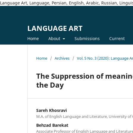
Language Art, Language, Persian, English, Arabic, Russian, Linguis
LANGUAGE ART
Home
About
Submissions
Current
Home
/
Archives
/
Vol. 5 No. 3 (2020): Language A
The Suppression of meanin
the Day
Sareh Khosravi
M.A. of English Language and Literature, University of G
Behzad Barekat
Associate Professor of English Language and Literature,