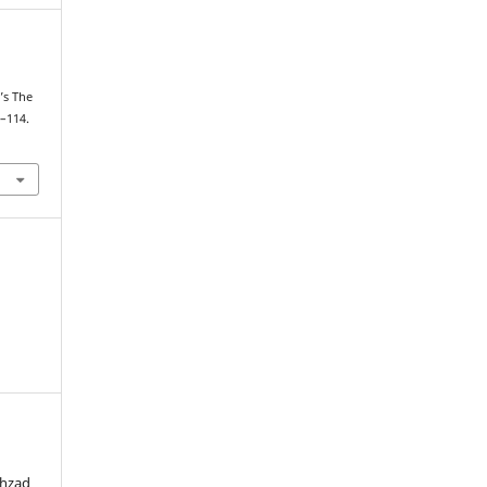
’s The
7–114.
ehzad