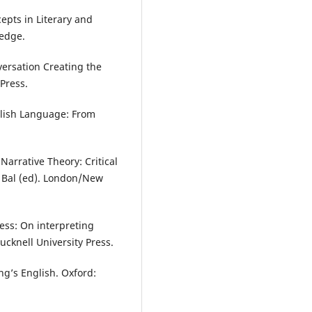
cepts in Literary and
ledge.
versation Creating the
Press.
glish Language: From
Narrative Theory: Critical
e Bal (ed). London/New
ness: On interpreting
Bucknell University Press.
ng’s English. Oxford: