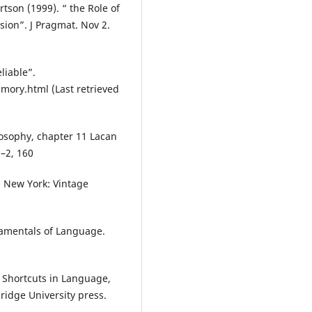
son (1999). “ the Role of
ion”. J Pragmat. Nov 2.
liable”.
ory.html (Last retrieved
losophy, chapter 11 Lacan
–2, 160
. New York: Vintage
damentals of Language.
 Shortcuts in Language,
dge University press.