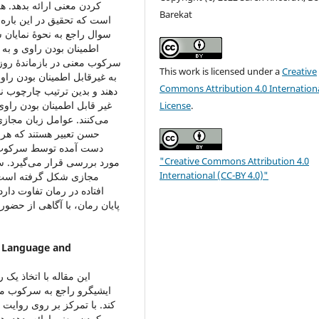
کردن معنی ارائه بدهد. ه
Barekat
است که تحقیق در این باره 
سوال راجع به نحوۀ نمایان
اطمینان بودن راوی و به 
سرکوب معنی در بازماندۀ روز
This work is licensed under a
Creative
به غیرقابل اطمینان بودن راو
Commons Attribution 4.0 Internation
دهند و بدین ترتیب چارچوب ن
غیر قابل اطمینان بودن را
License
.
می‌کنند. عوامل زبان مجازی
حسن تعبیر هستند که هر ک
دست آمده توسط سرکوب مع
"Creative Commons Attribution 4.0
مورد بررسی قرار می‌گیرد. س
International (CC-BY 4.0)"
مجازی شکل گرفته است با
افتاده در رمان تفاوت دارد
پایان رمان، با آگاهی از حضور
h Language and
این مقاله با اتخاذ یک
ایشیگرو راجع به سرکوب مع
کند. با تمرکز بر روی روایت
کردن معنی ارائه بدهد. ه