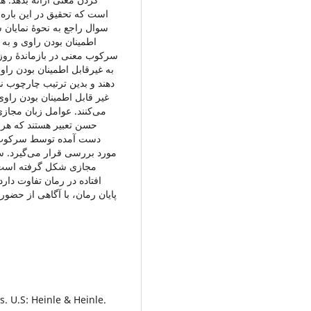
است که تحقیق در این باره 
سوال راجع به نحوۀ نمایان
اطمینان بودن راوی و به 
سرکوب معنی در بازماندۀ روز
به غیرقابل اطمینان بودن راو
دهند و بدین ترتیب چارچوب ن
غیر قابل اطمینان بودن را
می‌کنند. عوامل زبان مجازی
حسن تعبیر هستند که هر ک
دست آمده توسط سرکوب مع
مورد بررسی قرار می‌گیرد. س
مجازی شکل گرفته است با
افتاده در رمان تفاوت دارد
پایان رمان، با آگاهی از حضور
. U.S: Heinle & Heinle.