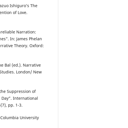
Kazuo Ishiguro’s The
ntion of Love.
reliable Narration:
hes”. In: James Phelan
rrative Theory. Oxford:
e Bal (ed.). Narrative
l Studies. London/ New
 the Suppression of
 Day”. International
(7), pp. 1-3.
: Columbia University