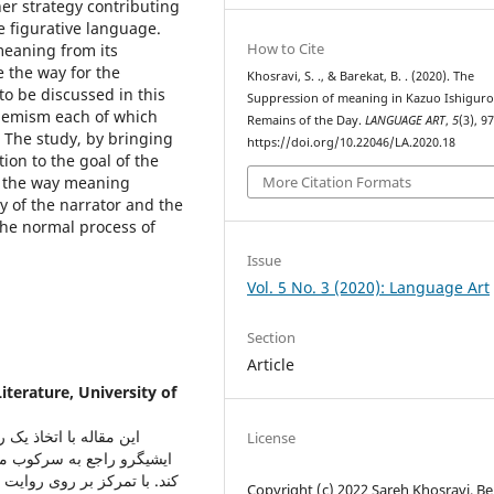
er strategy contributing
e figurative language.
How to Cite
 meaning from its
 the way for the
Khosravi, S. ., & Barekat, B. . (2020). The
o be discussed in this
Suppression of meaning in Kazuo Ishiguro
hemism each of which
Remains of the Day.
LANGUAGE ART
,
5
(3), 9
y. The study, by bringing
https://doi.org/10.22046/LA.2020.18
tion to the goal of the
More Citation Formats
is the way meaning
ty of the narrator and the
the normal process of
Issue
Vol. 5 No. 3 (2020): Language Art
Section
Article
iterature, University of
این مقاله با اتخاذ یک
License
ایشیگرو راجع به سرکوب مع
کند. با تمرکز بر روی روایت
Copyright (c) 2022 Sareh Khosravi, B