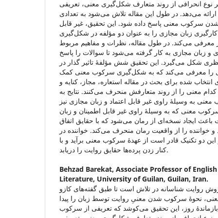
ر نوع انحرافی از روند متعارف شکل‌گیری معنی، تعریفی
ارائه می‌دهد. در طول این مقاله تلاش می‌شود به تعدادی
 شدن سرکوب معنی پاسخ داده شود. این تحقیق، غیر قابل
کارگیری زبان مجازی را به عنوان دو مؤلفه در شکل‌گیری
 معرفی می‌کند. در طول مقاله، نظرات و مفاهیم مربوط
ی و زبان مجازی به کار گرفته می‌شود تا سوالات را پاسخ
ظری شکل می‌گیرد. این تحقیق شش مؤلفۀ تاثیر گذار در
وی را معرفی می‌کند که به شکل‌گیری سرکوب معنی کمک
 انتخاب شده برای بحث در مقاله استعاره، مجاز، کنایه و
دام معنی را از روند متعارفش منحرف می‌کنند. نتایج به
نی به وسیلۀ راوی غیر قابل اعتماد و زبان مجازی نیز
رکوب معنی که به وسیلۀ راوی غیر قابل اطمینان و زبان
عث ایجاد نسخه‌ای از رمان می‌شود که با حقایق اتفاق
 و خواننده را از واقعیت رمان منحرف می‌کند. خواننده در
 این دو تکنیک قادر است از عهدۀ سرکوب معنی برآید و با
کنار زدن پرده‌ها حقایق روایت را دریابد.
Behzad Barekat,
Associate Professor of Englis
Literature, University of Guilan, Guilan, Iran.
 روش روایت شناسانه در تلاش است تا طبق گفته‌های کازو
نی، نحوۀ سرکوب شدن معنیِ روایت توسط زبان را پیدا
 بازماندۀ روز، این تحقیق می‌کوشد که تعریفی از سرکوب
ر نوع انحرافی از روند متعارف شکل‌گیری معنی، تعریفی