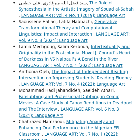
سید فضل الله میرقادری, علی خطیبی,
The Role of
Synaesthesia in the Artistic Imagery of Souad al-Sabah
,
LANGUAGE ART: Vol. 4 No. 1 (2019): Language Art
Saoussene Hallaci, Latifa Habbachi,
Generative
Transformational Theory and Computational
Linguistics: Impact and Interaction
,
LANGUAGE ART:
Vol. 9 No. 3 (2024): Language Art
Lamia Mechgoug, Salim Kerboua,
Intertextuality and
Originality in the Postcolonial Novel J. Conrad's Heart
of Darkness in VS Naipaul's A Bend in the River
,
LANGUAGE ART: Vol. 7 No. 1 (2022): Language Art
Anthonia Ojeh,
The Impact of Independent Reading
Intervention on Improving Students’ Reading Fluency
,
LANGUAGE ART: Vol. 7 No. 4 (2022): Language Art
Mohammad Hadi Jahandideh, Saeideh Athari,
Fansubbing and Professional Dubbing in Comic
Movies: A Case Study of Taboo Renditions in Deadpool
and The Interview
,
LANGUAGE ART: Vol. 6 No. 3
(2021): Language Art
Chahrazed Hamzaoui,
Mitigating Anxiety and
Enhancing Oral Performance in the Algerian EFL
Classroom
,
LANGUAGE ART: Vol. 7 No. 1 (2022):