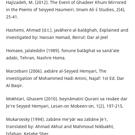
Hajizadeh, M. (2012). The Event of Ghadeer Khum Mirrored
in the Poems of Seiyyed Haumeiri. Imam Ali ΄s Studies, 2(4),
25-41.
Hashemi, Ahmad (d.t.). javāhero al-balāghah, Explained and
investigated by: Hassan Hamad, Beirut: Dar al-Jeel
Homaee, Jalaleddin (1989). fonune balāghat va sanā’ate
adabi, Tehran, Nashre Homa.
Marzebani (2006). axbāre al-Seyyed Hemyari, The
investigation of Mohammed Hadi Amini, Najaf: 1st Ed. Dar
Al Baqir.
Mokhtari, Ghasem (2010). beynāmatni Qurani va revāee dar
ʃe’re Seyyed Hemyari, Lesan-on Mobeen-on, 1(2), 197-215.
Mukarovsky (1994). zabāne me’yār wa zabāne ʃe’r,
translated by: Ahmad Akhut and Mahmoud Nikbakht,
Isfahan: Ketabe Sher.