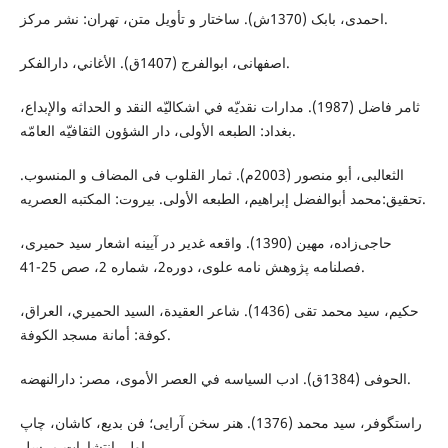
احمدی، بابک (1370ش). ساختار و تأویل متن، تهران: نشر مرکز.
اصفهانى، ابوالفرج (1407ق). الأغاني، دارالفكر.
ثامر فاضل (1987). مدارات نقديّه في اشکاليّه النقد و الحداثه والإبداع،
بغداد: الطبعه الأولی، دار الشؤون الثقافيّه العامّه.
الثعالبی، أبو منصور (2003م). ثمار القلوب فی المضاف و المنسوب.
تحقیق:محمد أبوالفضل إبراهیم، الطبعه الأولی. بیروت: المکتبه العصریه.
حاجی‌زاده، مهین (1390). واقعه غدير در آيينه اشعار سيد حميری،
فصلنامه پژوهش نامه علوی، دوره2، شماره 2، صص 25-41.
حکيم، سید محمد تقی (1436). شاعر العقيدة، السيد الحميري، العراق،
کوفة: أمانة مسجد الکوفة.
الحوفى (1384ق). ادب السياسه في العصر الأموى، مصر: دارالنهضه.
راستگوفر، سید محمد (1376). هنر سخن آرایی؛ فن بدیع، کاشان، چاپ
اول، انتشارات مرسل.