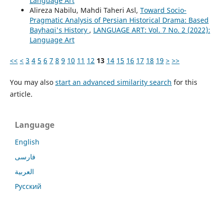
Language Art
Alireza Nabilu, Mahdi Taheri Asl,
Toward Socio-
Pragmatic Analysis of Persian Historical Drama: Based
Bayhaqi's History
,
LANGUAGE ART: Vol. 7 No. 2 (2022):
Language Art
<<
<
3
4
5
6
7
8
9
10
11
12
13
14
15
16
17
18
19
>
>>
You may also
start an advanced similarity search
for this
article.
Language
English
فارسی
العربية
Русский