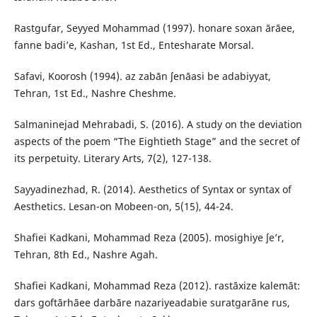
Rastgufar, Seyyed Mohammad (1997). honare soxan ārāee,
fanne badi’e, Kashan, 1st Ed., Entesharate Morsal.
Safavi, Koorosh (1994). az zabān ʃenāasi be adabiyyat,
Tehran, 1st Ed., Nashre Cheshme.
Salmaninejad Mehrabadi, S. (2016). A study on the deviation
aspects of the poem “The Eightieth Stage” and the secret of
its perpetuity. Literary Arts, 7(2), 127-138.
Sayyadinezhad, R. (2014). Aesthetics of Syntax or syntax of
Aesthetics. Lesan-on Mobeen-on, 5(15), 44-24.
Shafiei Kadkani, Mohammad Reza (2005). mosighiye ʃe’r,
Tehran, 8th Ed., Nashre Agah.
Shafiei Kadkani, Mohammad Reza (2012). rastāxize kalemāt:
dars goftārhāee darbāre nazariyeadabie suratgarāne rus,