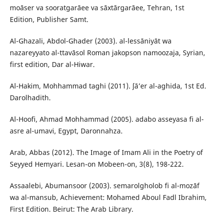
moāser va sooratgarāee va sāxtārgarāee, Tehran, 1st
Edition, Publisher Samt.
Al-Ghazali, Abdol-Ghader (2003). al-lessāniyāt wa
nazareyyato al-ttavāsol Roman jakopson namoozaja, Syrian,
first edition, Dar al-Hiwar.
Al-Hakim, Mohhammad taghi (2011). ʃā’er al-aghida, 1st Ed.
Darolhadith.
Al-Hoofi, Ahmad Mohhammad (2005). adabo asseyasa fi al-
asre al-umavi, Egypt, Daronnahza.
Arab, Abbas (2012). The Image of Imam Ali in the Poetry of
Seyyed Hemyari. Lesan-on Mobeen-on, 3(8), 198-222.
Assaalebi, Abumansoor (2003). semarolgholob fi al-mozāf
wa al-mansub, Achievement: Mohamed Aboul Fadl Ibrahim,
First Edition. Beirut: The Arab Library.