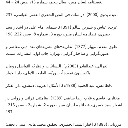
فصلنامه لسان مبین، سال پنجم، شماره 15، صص 24 – 44.
عبده بدوی (2000). دراسات في النص الشعری العصر العباسی، 237.
عرب، عباس و شیرین سالم (1391). سيمای امام علی در اشعار سيد
حميری، فصلنامه لسان مبین، دوره 3، شماره 8، صص 222ـ 198.
علوی مقدم، مهیار (1377). نظریه¬های نشريه‌های نقد ادبی معاصر و
صورتگرایی و ساختار گرایی، تهران: چاپ اول، انتشارات سمت.
الغزالی، عبدالقادر (2003م). اللسانيّات و نظريّه التواصل رومان
ياکوبسون نموذجاً، سوريّه، الطبعه الأولی، دار الحوار.
قطامش، عبد الحمید (1988م). الأمثال العربیه، دمشق، دار الفکر.
مختاري، قاسم و غلام¬رضا شايقي (1389). بينامتني قرآني و روايي در
اشعار سید حمیری، فصلنامه لسان مبین، دوره 2، شماره2 ، صص 215 ـ
197.
مرزبانى (1385). اخبار السيد الحميرى، تحقيق محمد هادى امينى، نجف: