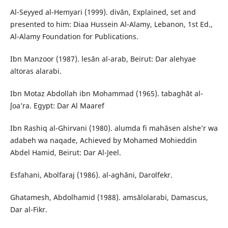
Al-Seyyed al-Hemyari (1999). divān, Explained, set and
presented to him: Diaa Hussein Al-Alamy, Lebanon, 1st Ed.,
Al-Alamy Foundation for Publications.
Ibn Manzoor (1987). lesān al-arab, Beirut: Dar alehyae
altoras alarabi.
Ibn Motaz Abdollah ibn Mohammad (1965). tabaghāt al-
ʃoa’ra. Egypt: Dar Al Maaref
Ibn Rashiq al-Ghirvani (1980). alumda fi mahāsen alshe’r wa
adabeh wa naqade, Achieved by Mohamed Mohieddin
Abdel Hamid, Beirut: Dar Al-Jeel.
Esfahani, Abolfaraj (1986). al-aghāni, Darolfekr.
Ghatamesh, Abdolhamid (1988). amsālolarabi, Damascus,
Dar al-Fikr.