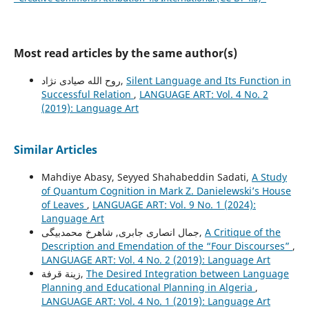
Most read articles by the same author(s)
روح الله صیادی نژاد,
Silent Language and Its Function in
Successful Relation
,
LANGUAGE ART: Vol. 4 No. 2
(2019): Language Art
Similar Articles
Mahdiye Abasy, Seyyed Shahabeddin Sadati,
A Study
of Quantum Cognition in Mark Z. Danielewski’s House
of Leaves
,
LANGUAGE ART: Vol. 9 No. 1 (2024):
Language Art
جمال انصاری جابری, شاهرخ محمدبیگی,
A Critique of the
Description and Emendation of the “Four Discourses”
,
LANGUAGE ART: Vol. 4 No. 2 (2019): Language Art
زينة قرفة,
The Desired Integration between Language
Planning and Educational Planning in Algeria
,
LANGUAGE ART: Vol. 4 No. 1 (2019): Language Art