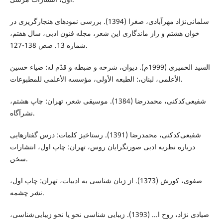
سلمانی‌نژاد مهرآبادی، صغرا (1394). بررسی نمودهای هنجارگریزی در
خوان هشتم و راز ماندگاری این شعر، مجله فنون ادبی، سال هفتم،
شماره 13. صص 138-127.
السید الحمیری (1999م). دیوان، شرحه و ضبطه و قدّم له: ضياء حسين
الأعلمی، لبنان،: الطبعه الأولی، مؤسسه الأعلمی للمطبوعات.
شفیعی‌کدکنی، محمدرضا (1384). موسیقی شعر، تهران: چاپ هشتم،
نشرآگاه.
شفیعی‌کدکنی، محمدرضا (1391). رستاخیز کلمات: درس گفتارهایی
درباره نظریه ادبی صورتگرایان روس، تهران: چاپ اول، انتشارات
سخن.
صفوی، کورش (1373). از زبان شناسی به ادبیات، تهران: چاپ اول،
نشر چشمه.
صیادی نژاد، روح ا... (1393). زیبایی شناسی نحو یا نحو زیبایی‌شناسی،