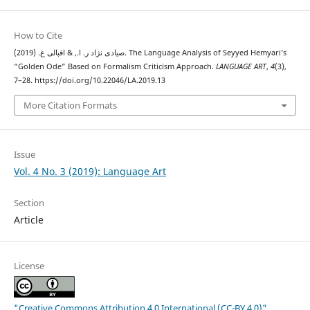
How to Cite
صیادی نژاد ر. ا., & اقبالی ع. (2019). The Language Analysis of Seyyed Hemyariʼs
“Golden Ode” Based on Formalism Criticism Approach.
LANGUAGE ART
,
4
(3),
7–28. https://doi.org/10.22046/LA.2019.13
More Citation Formats
Issue
Vol. 4 No. 3 (2019): Language Art
Section
Article
License
"Creative Commons Attribution 4.0 International (CC-BY 4.0)"