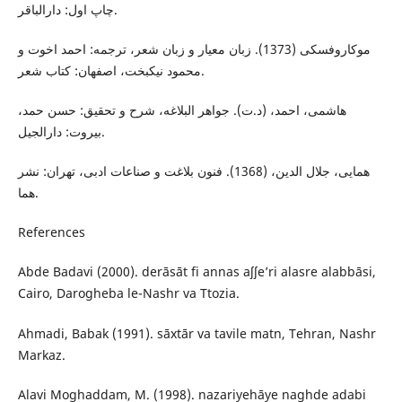
چاپ اول: دارالباقر.
موکاروفسکی (1373). زبان معیار و زبان شعر، ترجمه: احمد اخوت و
محمود نیکبخت، اصفهان: کتاب شعر.
هاشمى، احمد، (د.ت). جواهر البلاغه، شرح و تحقيق: حسن حمد،
بیروت: دارالجيل.
همایی، جلال الدين، (1368). فنون بلاغت و صناعات ادبی، تهران: نشر
هما.
References
Abde Badavi (2000). derāsāt fi annas aʃʃe’ri alasre alabbāsi,
Cairo, Darogheba le-Nashr va Ttozia.
Ahmadi, Babak (1991). sāxtār va tavile matn, Tehran, Nashr
Markaz.
Alavi Moghaddam, M. (1998). nazariyehāye naghde adabi