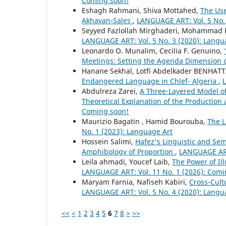
Coming soon!
Eshagh Rahmani, Shiva Mottahed,
The Use
Akhavan-Sales
,
LANGUAGE ART: Vol. 5 No. 
Seyyed Fazlollah Mirghaderi, Mohammad Ha
LANGUAGE ART: Vol. 5 No. 3 (2020): Langu
Leonardo O. Munalim, Cecilia F. Genuino,
Meetings: Setting the Agenda Dimension 
Hanane Sekhal, Lotfi Abdelkader BENHAT
Endangered Language in Chlef- Algeria
,
Abdulreza Zarei,
A Three-Layered Model of 
Theoretical Explanation of the Productio
Coming soon!
Maurizio Bagatin , Hamid Bourouba,
The L
No. 1 (2023): Language Art
Hossein Salimi,
Hafez's Linguistic and Se
Amphibology of Proportion
,
LANGUAGE ART:
Leila ahmadi, Youcef Laib,
The Power of Il
LANGUAGE ART: Vol. 11 No. 1 (2026): Comi
Maryam Farnia, Nafiseh Kabiri,
Cross-Cult
LANGUAGE ART: Vol. 5 No. 4 (2020): Langu
<<
<
1
2
3
4
5
6
7
8
>
>>