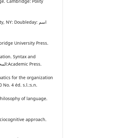
ge. Cambridge: Polity
, NY: Doubleday: اسم
ridge University Press.
sation. Syntax and
Semantics Speech Acts. Vol. 3 المحرر مكان غير معروف:Academic Press.
ematics for the organization
No. 4 éd. s.l.:s.n.
 philosophy of language.
ociocognitive approach.