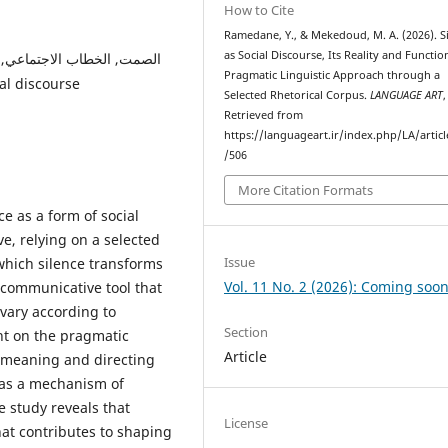
How to Cite
Ramedane, Y., & Mekedoud, M. A. (2026). S
as Social Discourse, Its Reality and Functio
الصمت, الخطاب الاجتماعي, الت
Pragmatic Linguistic Approach through a
cial discourse
Selected Rhetorical Corpus.
LANGUAGE ART
Retrieved from
https://languageart.ir/index.php/LA/artic
/506
More Citation Formats
e as a form of social
ve, relying on a selected
Issue
 which silence transforms
Vol. 11 No. 2 (2026): Coming soon
 communicative tool that
vary according to
Section
ght on the pragmatic
Article
g meaning and directing
 as a mechanism of
e study reveals that
License
hat contributes to shaping