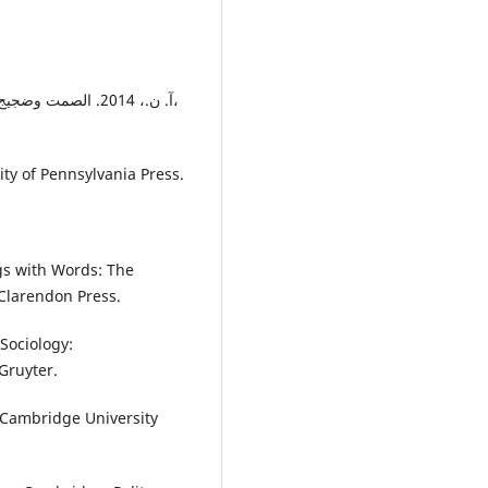
آ. ن.، 2014. الصم،
ity of Pennsylvania Press.
ings with Words: The
. مكان غير معروف:Oxford: Clarendon Press.
 Sociology:
Gruyter.
 Cambridge University