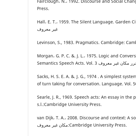
Fairclough، N.، 1992. Discourse and Social Chan
Press.
Hall، E. T.، 1959. The Silent Language. Garden City
غير معروف
Levinson, S., 1983. Pragmatics. Cambridge: Camb
Morgan، G. P. C. &. J. L.، 1975. Logic and Conver
Sacks, H. S. E. A. &. J. G., 1974 . A simplest syst
of turn taking for conversation. Language. Vol. 50 
Searle, J. R., 1969. Speech acts: An essay in the
s.l.:Cambridge University Press.
van Dijk، T. A.، 2008. Discourse and context: A s
مكان غير معروف:Cambridge University Press.