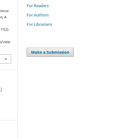
For Readers
ilence
For Authors
ns: A
For Librarians
,
11
(2).
le/view
Make a Submission
!