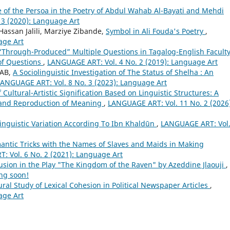
 of the Persoa in the Poetry of Abdul Wahab Al-Bayati and Mehdi
3 (2020): Language Art
ssan Jalili, Marziye Zibande,
Symbol in Ali Fouda's Poetry
,
age Art
“Through-Produced” Multiple Questions in Tagalog-English Facult
of Questions
,
LANGUAGE ART: Vol. 4 No. 2 (2019): Language Art
TAB,
A Sociolinguistic Investigation of The Status of Shelha : An
LANGUAGE ART: Vol. 8 No. 3 (2023): Language Art
Cultural-Artistic Signification Based on Linguistic Structures: A
n and Reproduction of Meaning
,
LANGUAGE ART: Vol. 11 No. 2 (2026)
inguistic Variation According To Ibn Khaldūn
,
LANGUAGE ART: Vol.
mantic Tricks with the Names of Slaves and Maids in Making
 Vol. 6 No. 2 (2021): Language Art
lusion in the Play "The Kingdom of the Raven" by Azeddine Jlaouji
,
ng soon!
ural Study of Lexical Cohesion in Political Newspaper Articles
,
age Art