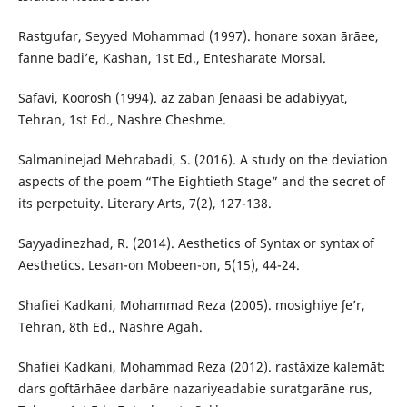
Rastgufar, Seyyed Mohammad (1997). honare soxan ārāee,
fanne badi’e, Kashan, 1st Ed., Entesharate Morsal.
Safavi, Koorosh (1994). az zabān ʃenāasi be adabiyyat,
Tehran, 1st Ed., Nashre Cheshme.
Salmaninejad Mehrabadi, S. (2016). A study on the deviation
aspects of the poem “The Eightieth Stage” and the secret of
its perpetuity. Literary Arts, 7(2), 127-138.
Sayyadinezhad, R. (2014). Aesthetics of Syntax or syntax of
Aesthetics. Lesan-on Mobeen-on, 5(15), 44-24.
Shafiei Kadkani, Mohammad Reza (2005). mosighiye ʃe’r,
Tehran, 8th Ed., Nashre Agah.
Shafiei Kadkani, Mohammad Reza (2012). rastāxize kalemāt:
dars goftārhāee darbāre nazariyeadabie suratgarāne rus,