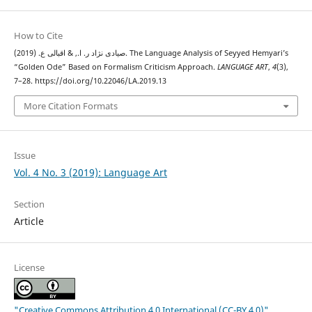
How to Cite
صیادی نژاد ر. ا., & اقبالی ع. (2019). The Language Analysis of Seyyed Hemyariʼs
“Golden Ode” Based on Formalism Criticism Approach.
LANGUAGE ART
,
4
(3),
7–28. https://doi.org/10.22046/LA.2019.13
More Citation Formats
Issue
Vol. 4 No. 3 (2019): Language Art
Section
Article
License
"Creative Commons Attribution 4.0 International (CC-BY 4.0)"