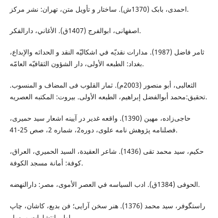
احمدی، بابک (1370ش). ساختار و تأویل متن، تهران: نشر مرکز.
اصفهانى، ابوالفرج (1407ق). الأغاني، دارالفكر.
ثامر فاضل (1987). مدارات نقديّه في اشکاليّه النقد و الحداثه والإبداع،
بغداد: الطبعه الأولی، دار الشؤون الثقافيّه العامّه.
الثعالبی، أبو منصور (2003م). ثمار القلوب فی المضاف و المنسوب.
تحقیق:محمد أبوالفضل إبراهیم، الطبعه الأولی. بیروت: المکتبه العصریه.
حاجی‌زاده، مهین (1390). واقعه غدير در آيينه اشعار سيد حميری،
فصلنامه پژوهش نامه علوی، دوره2، شماره 2، صص 25-41.
حکيم، سید محمد تقی (1436). شاعر العقيدة، السيد الحميري، العراق،
کوفة: أمانة مسجد الکوفة.
الحوفى (1384ق). ادب السياسه في العصر الأموى، مصر: دارالنهضه.
راستگوفر، سید محمد (1376). هنر سخن آرایی؛ فن بدیع، کاشان، چاپ
اول، انتشارات مرسل.