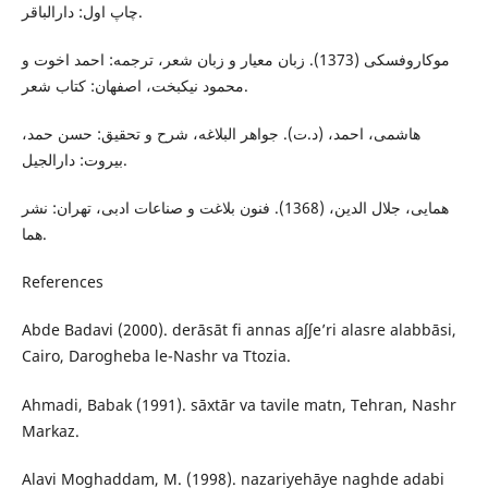
چاپ اول: دارالباقر.
موکاروفسکی (1373). زبان معیار و زبان شعر، ترجمه: احمد اخوت و
محمود نیکبخت، اصفهان: کتاب شعر.
هاشمى، احمد، (د.ت). جواهر البلاغه، شرح و تحقيق: حسن حمد،
بیروت: دارالجيل.
همایی، جلال الدين، (1368). فنون بلاغت و صناعات ادبی، تهران: نشر
هما.
References
Abde Badavi (2000). derāsāt fi annas aʃʃe’ri alasre alabbāsi,
Cairo, Darogheba le-Nashr va Ttozia.
Ahmadi, Babak (1991). sāxtār va tavile matn, Tehran, Nashr
Markaz.
Alavi Moghaddam, M. (1998). nazariyehāye naghde adabi