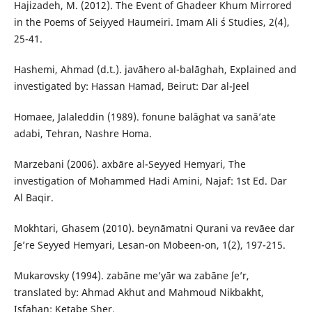
Hajizadeh, M. (2012). The Event of Ghadeer Khum Mirrored
in the Poems of Seiyyed Haumeiri. Imam Ali ΄s Studies, 2(4),
25-41.
Hashemi, Ahmad (d.t.). javāhero al-balāghah, Explained and
investigated by: Hassan Hamad, Beirut: Dar al-Jeel
Homaee, Jalaleddin (1989). fonune balāghat va sanā’ate
adabi, Tehran, Nashre Homa.
Marzebani (2006). axbāre al-Seyyed Hemyari, The
investigation of Mohammed Hadi Amini, Najaf: 1st Ed. Dar
Al Baqir.
Mokhtari, Ghasem (2010). beynāmatni Qurani va revāee dar
ʃe’re Seyyed Hemyari, Lesan-on Mobeen-on, 1(2), 197-215.
Mukarovsky (1994). zabāne me’yār wa zabāne ʃe’r,
translated by: Ahmad Akhut and Mahmoud Nikbakht,
Isfahan: Ketabe Sher.