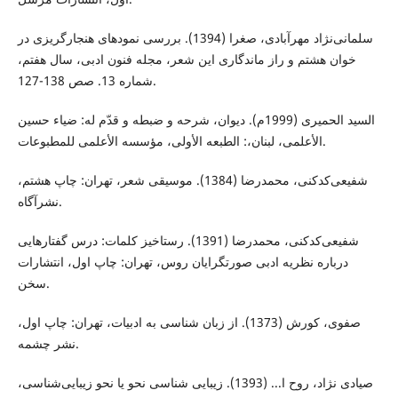
سلمانی‌نژاد مهرآبادی، صغرا (1394). بررسی نمودهای هنجارگریزی در
خوان هشتم و راز ماندگاری این شعر، مجله فنون ادبی، سال هفتم،
شماره 13. صص 138-127.
السید الحمیری (1999م). دیوان، شرحه و ضبطه و قدّم له: ضياء حسين
الأعلمی، لبنان،: الطبعه الأولی، مؤسسه الأعلمی للمطبوعات.
شفیعی‌کدکنی، محمدرضا (1384). موسیقی شعر، تهران: چاپ هشتم،
نشرآگاه.
شفیعی‌کدکنی، محمدرضا (1391). رستاخیز کلمات: درس گفتارهایی
درباره نظریه ادبی صورتگرایان روس، تهران: چاپ اول، انتشارات
سخن.
صفوی، کورش (1373). از زبان شناسی به ادبیات، تهران: چاپ اول،
نشر چشمه.
صیادی نژاد، روح ا... (1393). زیبایی شناسی نحو یا نحو زیبایی‌شناسی،