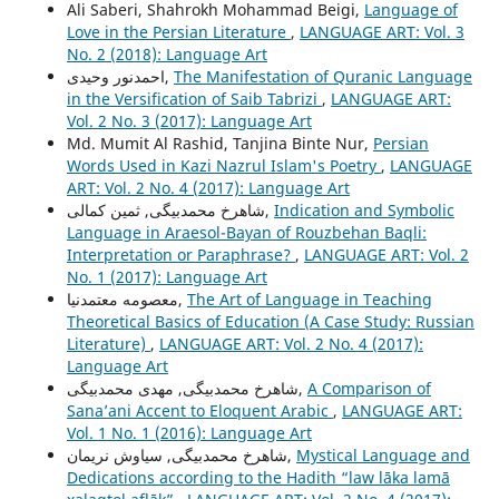
Ali Saberi, Shahrokh Mohammad Beigi,
Language of
Love in the Persian Literature
,
LANGUAGE ART: Vol. 3
No. 2 (2018): Language Art
احمدنور وحیدی,
The Manifestation of Quranic Language
in the Versification of Saib Tabrizi
,
LANGUAGE ART:
Vol. 2 No. 3 (2017): Language Art
Md. Mumit Al Rashid, Tanjina Binte Nur,
Persian
Words Used in Kazi Nazrul Islam's Poetry
,
LANGUAGE
ART: Vol. 2 No. 4 (2017): Language Art
شاهرخ محمدبیگی, ثمین کمالی,
Indication and Symbolic
Language in Araesol-Bayan of Rouzbehan Baqli:
Interpretation or Paraphrase?
,
LANGUAGE ART: Vol. 2
No. 1 (2017): Language Art
معصومه معتمدنیا,
The Art of Language in Teaching
Theoretical Basics of Education (A Case Study: Russian
Literature)
,
LANGUAGE ART: Vol. 2 No. 4 (2017):
Language Art
شاهرخ محمدبیگی, مهدی محمدبیگی,
A Comparison of
Sana’ani Accent to Eloquent Arabic
,
LANGUAGE ART:
Vol. 1 No. 1 (2016): Language Art
شاهرخ محمدبیگی, سیاوش نریمان,
Mystical Language and
Dedications according to the Hadith “law lāka lamā