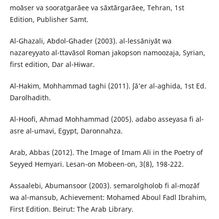
moāser va sooratgarāee va sāxtārgarāee, Tehran, 1st
Edition, Publisher Samt.
Al-Ghazali, Abdol-Ghader (2003). al-lessāniyāt wa
nazareyyato al-ttavāsol Roman jakopson namoozaja, Syrian,
first edition, Dar al-Hiwar.
Al-Hakim, Mohhammad taghi (2011). ʃā’er al-aghida, 1st Ed.
Darolhadith.
Al-Hoofi, Ahmad Mohhammad (2005). adabo asseyasa fi al-
asre al-umavi, Egypt, Daronnahza.
Arab, Abbas (2012). The Image of Imam Ali in the Poetry of
Seyyed Hemyari. Lesan-on Mobeen-on, 3(8), 198-222.
Assaalebi, Abumansoor (2003). semarolgholob fi al-mozāf
wa al-mansub, Achievement: Mohamed Aboul Fadl Ibrahim,
First Edition. Beirut: The Arab Library.