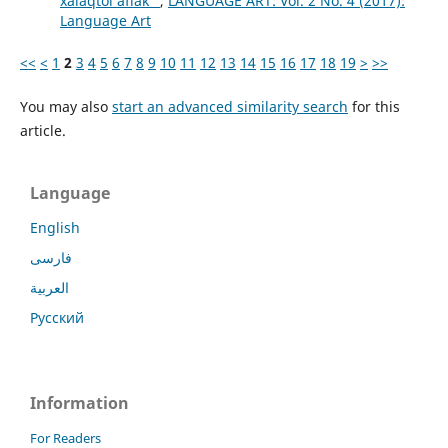
xalaqtol aflāk”
,
LANGUAGE ART: Vol. 2 No. 4 (2017):
Language Art
<<
<
1
2
3
4
5
6
7
8
9
10
11
12
13
14
15
16
17
18
19
>
>>
You may also
start an advanced similarity search
for this
article.
Language
English
فارسی
العربية
Русский
Information
For Readers