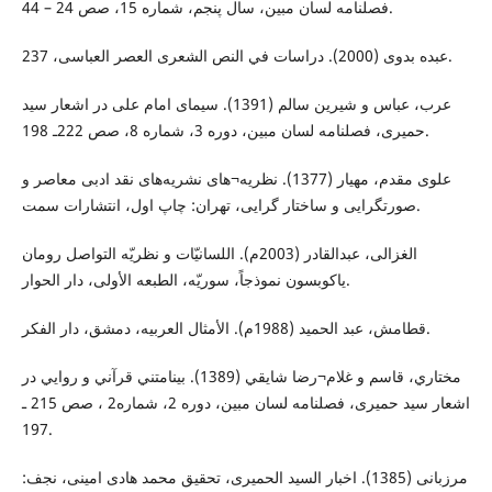
فصلنامه لسان مبین، سال پنجم، شماره 15، صص 24 – 44.
عبده بدوی (2000). دراسات في النص الشعری العصر العباسی، 237.
عرب، عباس و شیرین سالم (1391). سيمای امام علی در اشعار سيد
حميری، فصلنامه لسان مبین، دوره 3، شماره 8، صص 222ـ 198.
علوی مقدم، مهیار (1377). نظریه¬های نشريه‌های نقد ادبی معاصر و
صورتگرایی و ساختار گرایی، تهران: چاپ اول، انتشارات سمت.
الغزالی، عبدالقادر (2003م). اللسانيّات و نظريّه التواصل رومان
ياکوبسون نموذجاً، سوريّه، الطبعه الأولی، دار الحوار.
قطامش، عبد الحمید (1988م). الأمثال العربیه، دمشق، دار الفکر.
مختاري، قاسم و غلام¬رضا شايقي (1389). بينامتني قرآني و روايي در
اشعار سید حمیری، فصلنامه لسان مبین، دوره 2، شماره2 ، صص 215 ـ
197.
مرزبانى (1385). اخبار السيد الحميرى، تحقيق محمد هادى امينى، نجف: