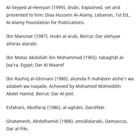
Al-Seyyed al-Hemyari (1999). divān, Explained, set and
presented to him: Diaa Hussein Al-Alamy, Lebanon, 1st Ed.,
Al-Alamy Foundation for Publications.
Ibn Manzoor (1987). lesān al-arab, Beirut: Dar alehyae
altoras alarabi.
Ibn Motaz Abdollah ibn Mohammad (1965). tabaghāt al-
ʃoa’ra. Egypt: Dar Al Maaref
Ibn Rashiq al-Ghirvani (1980). alumda fi mahāsen alshe’r wa
adabeh wa naqade, Achieved by Mohamed Mohieddin
Abdel Hamid, Beirut: Dar Al-Jeel.
Esfahani, Abolfaraj (1986). al-aghāni, Darolfekr.
Ghatamesh, Abdolhamid (1988). amsālolarabi, Damascus,
Dar al-Fikr.