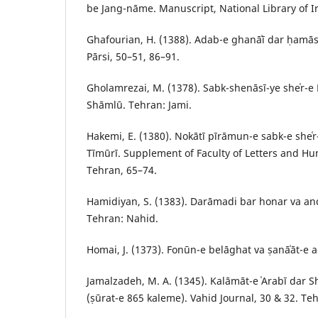
be Jang-nāme. Manuscript, National Library of I
Ghafourian, H. (1388). Adab-e ghanāʾī dar ḥamā
Pārsi, 50–51, 86–91.
Gholamrezai, M. (1378). Sabk-shenāsī-ye sheʿr-e 
Shāmlū. Tehran: Jami.
Hakemi, E. (1380). Nokātī pīrāmun-e sabk-e sheʿr
Tīmūrī. Supplement of Faculty of Letters and Hum
Tehran, 65–74.
Hamidiyan, S. (1383). Darāmadi bar honar va an
Tehran: Nahid.
Homai, J. (1373). Fonūn-e belāghat va ṣanāʿāt-e
Jamalzadeh, M. A. (1345). Kalāmāt-e ʿArabī dar
(ṣūrat-e 865 kaleme). Vahid Journal, 30 & 32. Te