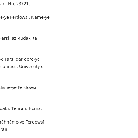
ran, No. 23721.
se-ye Ferdowsī. Nāme-ye
Fārsi: az Rudakī tā
-e Fārsi dar dore-ye
anities, University of
dīshe-ye Ferdowsī.
 adabī. Tehran: Homa.
 Shāhnāme-ye Ferdowsī
hran.