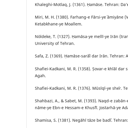
Khaleghi-Motlaq, J. (1361). Ḥamāse. Tehran: Da’e
Miri, M. H. (1380). Farhang-e Fārsi-ye ʿāmiyāne (V
Ketabkhane-ye Moallem.
Nöldeke, T. (1327). Ḥamāsa-ye mellī-ye Irān (tran
University of Tehran.
Safa, Z. (1369). Ḥamāse-sarāʾī dar Irān. Tehran: 
Shafiei-Kadkani, M. R. (1358). Ṣovar-e khīāl dar s
Agah.
Shafiei-Kadkani, M. R. (1376). Mūsīqī-ye sheʿr. T
Shahbazi, A., & Sabet, M. (1393). Naqd-e zabān
nāme-ye Ebn-e Hessam-e Khusfī. Jostarhā-ye Ada
Shamisa, S. (1381). Negāhī tāze be badīʿ. Tehran