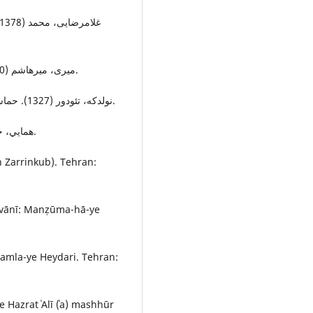
میری، میرهاشم (1380). فرهنگ فارسی عامیانه، کتابخانه معلم، دوره بیستم.
نولدكه، تئودور (1327). حماسة ملي ايران، ترجمة بزرگ علوي، تهران، دانشگاه تهران.
همايي، جلال‌الدین (1373) فنون بلاغت و صناعات ادبي، تهران: هما.
n Zarrinkub). Tehran:
avānī: Manẓūma-hā-ye
amla-ye Heydari. Tehran:
Hazrat ʿAlī (ʿa) mashhūr