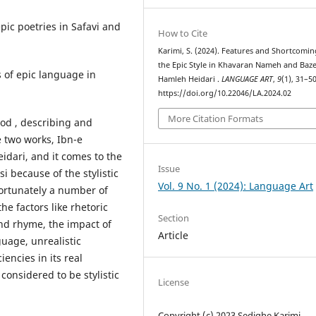
pic poetries in Safavi and
How to Cite
Karimi, S. (2024). Features and Shortcomin
the Epic Style in Khavaran Nameh and Baze
s of epic language in
Hamleh Heidari .
LANGUAGE ART
,
9
(1), 31–50
https://doi.org/10.22046/LA.2024.02
More Citation Formats
od , describing and
e two works, Ibn-e
ari, and it comes to the
Issue
i because of the stylistic
Vol. 9 No. 1 (2024): Language Art
fortunately a number of
e factors like rhetoric
Section
and rhyme, the impact of
Article
guage, unrealistic
encies in its real
onsidered to be stylistic
License
Copyright (c) 2023 Sedighe Karimi