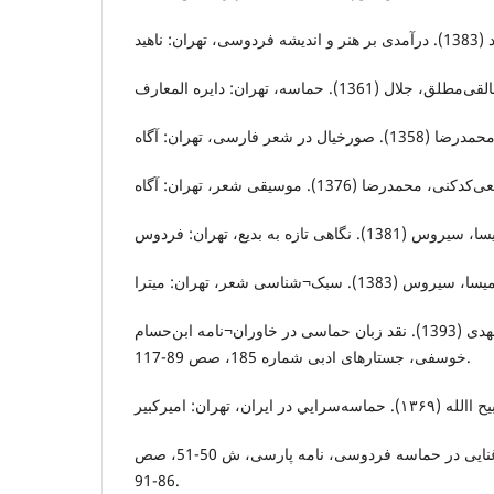
شهبازی و ثابت، اصغر و مهدی (1393). نقد زبان حماسی در خاوران¬نامه ابن‌حسام
خوسفی، جستارهای ادبی شماره 185، صص 89-117.
غفوریان، هانیه (1388). ادب غنایی در حماسه فردوسی، نامه پارسی، ش 50-51، صص
86-91.