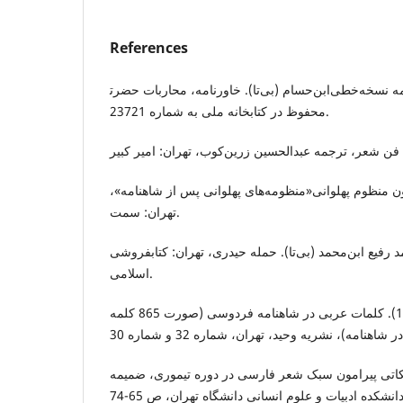
References
ابن‌حسام (بی‌تا). خاورنامه، محاربات حضرت‎علی(ع) مشهور به جنگ‌نامه نسخه‌خطی
محفوظ در کتابخانه ملی به شماره‌ 23721.
و، سجاد (1388). متون منظوم پهلوانی«منظومه‌های پهلوانی پس از شاهنامه
تهران: سمت.
رفیع ابن‌محمد (بی‌تا). حمله حیدری، تهران: کتابفروشی
اسلامی.
جمال‌زاده، محمدعلی (1345). کلمات عربی در شاهنامه فردوسی (صورت 865 کلمه
، اسماعیل (1380). نکاتی پیرامون سبک شعر فارسی در دوره تیموری، ضمیمه