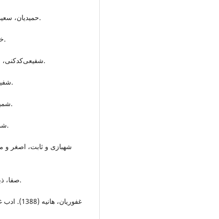
حمیدیان، سعید (1383). درآمدی بر هنر و اندیشه فردوسی، تهران: ناهید.
خالقی‌مطلق، جلال (1361). حماسه، تهران: دایره المعارف.
شفیعی‌کدکنی، محمدرضا (1358). صورخیال در شعر فارسی، تهران: آگاه.
شفیعی‌کدکنی، محمدرضا (1376). موسیقی شعر، تهران: آگاه.
شمیسا، سیروس (1381). نگاهی تازه به بدیع، تهران: فردوس.
شمیسا، سیروس (1383). سبک¬شناسی شعر، تهران: میترا.
صفا، ذبيح االله (۱۳۶۹). حماسه‌سرايي در ايران، تهران: اميرکبير.