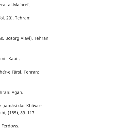
rat al-Ma’aref.
ol. 20). Tehran:
s. Bozorg Alavi). Tehran:
Amir Kabir.
heʿr-e Fārsi. Tehran:
ehran: Agah.
-e ḥamāsī dar Khāvar-
bi, (185), 89–117.
: Ferdows.