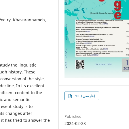
c Poetry, Khavarannameh,
study the linguistic
ough history. These
onversion of the style,
ecline. In its excellent
ificent content to the
PDF (فارسی)
ic and semantic
esent study is to
its changes after
Published
it has tried to answer the
2024-02-28