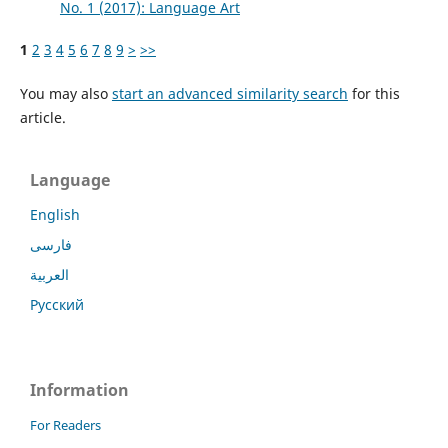
No. 1 (2017): Language Art
1
2
3
4
5
6
7
8
9
>
>>
You may also
start an advanced similarity search
for this
article.
Language
English
فارسی
العربية
Русский
Information
For Readers