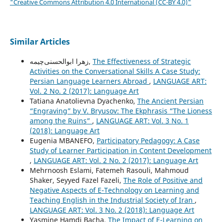
"Creative Commons Attribution 4.0 International (CC-BY 4.0)"
Similar Articles
زهرا ابوالحسنی‌چیمه,
The Effectiveness of Strategic
Activities on the Conversational Skills A Case Study:
Persian Language Learners Abroad
,
LANGUAGE ART:
Vol. 2 No. 2 (2017): Language Art
Tatiana Anatolievna Dyachenko,
The Ancient Persian
“Engraving” by V. Bryusov: The Ekphrasis “The Lioness
among the Ruins”
,
LANGUAGE ART: Vol. 3 No. 1
(2018): Language Art
Eugenia MBANEFO,
Participatory Pedagogy: A Case
Study of Learner Participation in Content Development
,
LANGUAGE ART: Vol. 2 No. 2 (2017): Language Art
Mehrnoosh Eslami, Fatemeh Rasouli, Mahmoud
Shaker, Seyyed Fazel Fazeli,
The Role of Positive and
Negative Aspects of E-Technology on Learning and
Teaching English in the Industrial Society of Iran
,
LANGUAGE ART: Vol. 3 No. 2 (2018): Language Art
Yasmine Hamdi Bacha,
The Impact of E-Learning on