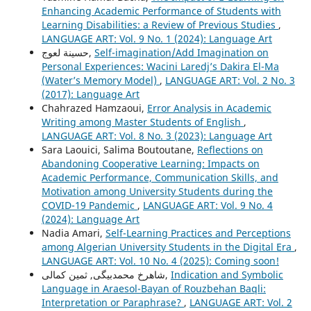
Enhancing Academic Performance of Students with
Learning Disabilities: a Review of Previous Studies
,
LANGUAGE ART: Vol. 9 No. 1 (2024): Language Art
حسينة لعوج,
Self-imagination/Add Imagination on
Personal Experiences: Wacini Laredj’s Dakira El-Ma
(Water’s Memory Model)
,
LANGUAGE ART: Vol. 2 No. 3
(2017): Language Art
Chahrazed Hamzaoui,
Error Analysis in Academic
Writing among Master Students of English
,
LANGUAGE ART: Vol. 8 No. 3 (2023): Language Art
Sara Laouici, Salima Boutoutane,
Reflections on
Abandoning Cooperative Learning: Impacts on
Academic Performance, Communication Skills, and
Motivation among University Students during the
COVID-19 Pandemic
,
LANGUAGE ART: Vol. 9 No. 4
(2024): Language Art
Nadia Amari,
Self-Learning Practices and Perceptions
among Algerian University Students in the Digital Era
,
LANGUAGE ART: Vol. 10 No. 4 (2025): Coming soon!
شاهرخ محمدبیگی, ثمین کمالی,
Indication and Symbolic
Language in Araesol-Bayan of Rouzbehan Baqli:
Interpretation or Paraphrase?
,
LANGUAGE ART: Vol. 2