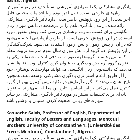
Batna, Algeria.
یادگیری مشارکتی یک استراتژی آموزشی نسبتاً جدید در زمینه آموزش
زبان‌های خارجی است. قابل اجرا بوده و با اقدامات مختلف قابل
اجراست. از این رو، پژوهش حاضر سعی دارد تأثیر یادگیری مشارکتی
ارائه شده در مدل یادگیری باهم را بر فرصت‌های دانش‌آموزان زبان
انگلیسی برای کسب مهارت نوشتاری بررسی کند. روش تحقیق مورد
استفاده در این پژوهش تجربی است. از طریق آزمایشی انجام می‌شود
که در آن از پیش آزمون و پس آزمون استفاده می‌شود. شرکت‌کنندگان
در این پژوهش دو گروه از دانش‌آموزان سال سوم مدرسه تربیت معلم
کنستانتین هستند. گروه‌ها به صورت تصادفی انتخاب شده‌اند. یکی به
عنوان گروه آزمایش و دیگری به عنوان گروه کنترل بود. یافته‌ها نشان
می‌دهد که دانشجویان زبان انگلیسی می‌توانند مهارت‌های نوشتاری خود
را از طریق ادغام استراتژی یادگیری مشارکتی توسعه دهند. همچنین
نتایج نشان می‌دهد که گروه آزمایش در تکلیف پس آزمون بهتر از گروه
کنترل عمل می‌کند. بر این اساس، نتایج این مطالعه می‌تواند به عنوان
پایه‌ای برای تحقیقات بیشتر در مورد تأثیر یادگیری مشارکتی بر سایر
مهارت‌های زبانی؛ صحبت کردن، شنیدن و نوشتن باشد.
Kaouache Salah,
Professor of English, Department of
English, Faculty of Letters and Languages. Mentouri
Brothers University of Constantine 1. (Université des
Frères Mentouri), Constantine 1, Algeria.
یادگیری مشارکتی یک استراتژی آموزشی نسبتاً جدید در زمینه آموزش