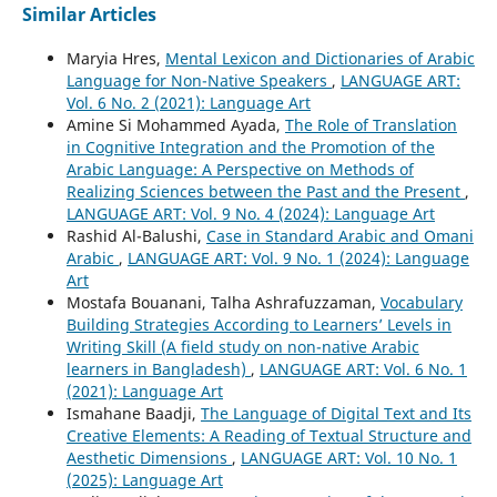
Similar Articles
Maryia Hres,
Mental Lexicon and Dictionaries of Arabic
Language for Non-Native Speakers
,
LANGUAGE ART:
Vol. 6 No. 2 (2021): Language Art
Amine Si Mohammed Ayada,
The Role of Translation
in Cognitive Integration and the Promotion of the
Arabic Language: A Perspective on Methods of
Realizing Sciences between the Past and the Present
,
LANGUAGE ART: Vol. 9 No. 4 (2024): Language Art
Rashid Al-Balushi,
Case in Standard Arabic and Omani
Arabic
,
LANGUAGE ART: Vol. 9 No. 1 (2024): Language
Art
Mostafa Bouanani, Talha Ashrafuzzaman,
Vocabulary
Building Strategies According to Learners’ Levels in
Writing Skill (A field study on non-native Arabic
learners in Bangladesh)
,
LANGUAGE ART: Vol. 6 No. 1
(2021): Language Art
Ismahane Baadji,
The Language of Digital Text and Its
Creative Elements: A Reading of Textual Structure and
Aesthetic Dimensions
,
LANGUAGE ART: Vol. 10 No. 1
(2025): Language Art