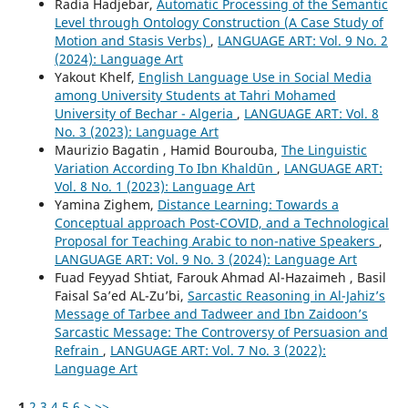
Radia Hadjebar,
Automatic Processing of the Semantic
Level through Ontology Construction (A Case Study of
Motion and Stasis Verbs)
,
LANGUAGE ART: Vol. 9 No. 2
(2024): Language Art
Yakout Khelf,
English Language Use in Social Media
among University Students at Tahri Mohamed
University of Bechar - Algeria
,
LANGUAGE ART: Vol. 8
No. 3 (2023): Language Art
Maurizio Bagatin , Hamid Bourouba,
The Linguistic
Variation According To Ibn Khaldūn
,
LANGUAGE ART:
Vol. 8 No. 1 (2023): Language Art
Yamina Zighem,
Distance Learning: Towards a
Conceptual approach Post-COVID, and a Technological
Proposal for Teaching Arabic to non-native Speakers
,
LANGUAGE ART: Vol. 9 No. 3 (2024): Language Art
Fuad Feyyad Shtiat, Farouk Ahmad Al-Hazaimeh , Basil
Faisal Sa’ed AL-Zu’bi,
Sarcastic Reasoning in Al-Jahiz’s
Message of Tarbee and Tadweer and Ibn Zaidoon’s
Sarcastic Message: The Controversy of Persuasion and
Refrain
,
LANGUAGE ART: Vol. 7 No. 3 (2022):
Language Art
1
2
3
4
5
6
>
>>