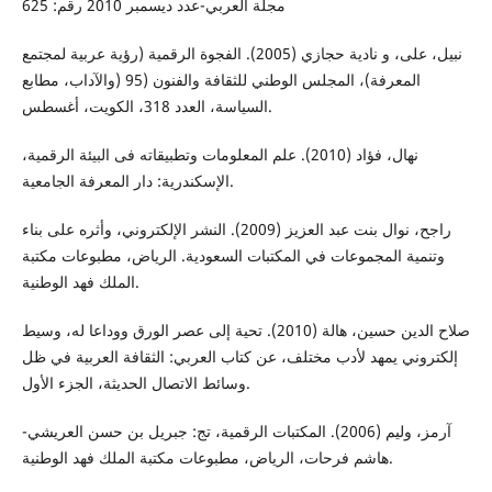
مجلة العربي-عدد ديسمبر 2010 رقم: 625
نبيل، على، و نادية حجازي (2005). الفجوة الرقمية (رؤية عربية لمجتمع
المعرفة)، المجلس الوطني للثقافة والفنون (95 (والآداب، مطابع
السياسة، العدد 318، الكويت، أغسطس.
نهال، فؤاد (2010). علم المعلومات وتطبيقاته فى البيئة الرقمية،
الإسكندرية: دار المعرفة الجامعية.
راجح، نوال بنت عبد العزيز (2009). النشر الإلكتروني، وأثره على بناء
وتنمية المجموعات في المكتبات السعودية. الرياض، مطبوعات مكتبة
الملك فهد الوطنية.
صلاح الدين حسين، هالة (2010). تحية إلى عصر الورق ووداعا له، وسيط
إلكتروني يمهد لأدب مختلف، عن كتاب العربي: الثقافة العربية في ظل
وسائط الاتصال الحديثة، الجزء الأول.
آرمز، وليم (2006). المكتبات الرقمية، تج: جبريل بن حسن العريشي-
هاشم فرحات، الرياض، مطبوعات مكتبة الملك فهد الوطنية.