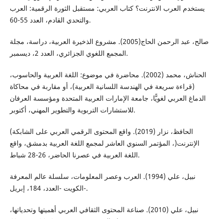
يستخدم العرب الانترنت؟ كتاب العربي: مستقبل الثورة الرقمية: العرب
والتحدي القادم، العدد 55-60.
صالح، عبد الرحمن الحاج(2005). مشروع الذخيرة العربية، دراسة، مجلة
المجمع اللغوي الجزائري، العدد 2، ديسمبر.
الحناش، محمد (2002). محاضرة في موضوع: اللغة العربية والحاسوب،
(قراءة سريعة في الهندسة اللسانية العربية)، أو مقاربة في محاكاة
الدماغ العربي لغويًّا، جامعة الإمارات العربية المتحدة ومؤسسة العرفان
للاستشارات التربوية والتطوير المهني، أكتوبر.
الحافظ، نزار (2019). واقع المحتوى الرقمي العربي على الشابكة)
الإنترنت(، المؤتمر السنوي العاشر لمجمع اللغة العربية بدمشق، واقع
اللغة العربية في عصرنا الحاضر، 26-28 شباط.
نبيل، علي (1994). العرب وعصر المعلومات، سلسلة عالم المعرفة
-الكويت -العدد، 184، إبريل.
نبيل، علي (2010). صناعة المحتوى الثقافي العربي أهميتها وتحدياتها،