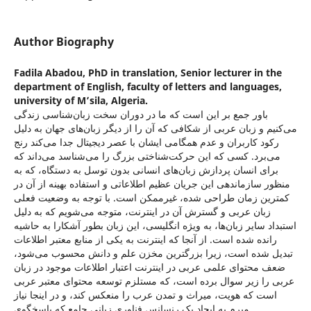
Author Biography
Fadila Abadou,
PhD in translation, Senior lecturer in the
department of English, faculty of letters and languages,
university of M’sila, Algeria.
باور جمع بر این است که ما در دوران سخت زبان‌شناسی زندگی
می‌کنیم و زبان عربی از شکافی که آن را از دیگر زبان‌های جهان به دلیل
رکود کاربران و عدم همگامی ایشان با عصر دیجیتال جدا می‌کند رنج
می‌برد. کسی که این حرکت‌شناختی بزرگ را می‌شناسد می‌داند که
برای انسان پردازش زبان‌های انسانی بدون توسل به دستگاه، که به
منظور سازماندهی این جریان عظیم اطلاعاتی و استفاده بهینه از آن در
کمترین زمان طراحی شده، غیرممکن است. با توجه به وضعیت فعلی
زبان عربی و گسترش آن در اینترنت، متوجه ‌می‌شویم که به دلیل
استبداد سایر زبان‌ها، به ویژه انگلیسی، این زبان بطور آشکارا به حاشیه
رانده شده است. از آنجا که اینترنت به یکی از منابع معتبر اطلاعات
تبدیل شده است، زیرا بزرگترین مخزن علم و دانش محسوب می‌شود،
ضعف محتوای علمی عربی در اینترنت اعتبار اطلاعات موجود در زبان
عربی را زیر سوال برده است، که مستلزم توسعه محتوای معتبر عربی
است که هویت، میراث و تمدن عرب را منعکس ‌کند، و در اینجا نیاز
مبرم به ایجاد یک رنسانس فناوری زبانی جامع که پاسخگوی