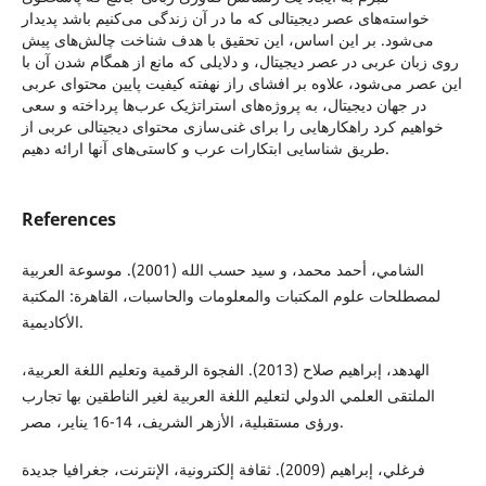
خواسته‌های عصر دیجیتالی که ما در آن زندگی می‌کنیم باشد پدیدار
می‌شود. بر این اساس، این تحقیق با هدف شناخت چالش‌های پیش
روی زبان عربی در عصر دیجیتال، و دلایلی که مانع از همگام شدن آن با
این عصر می‌شود، علاوه بر افشای راز نهفته کیفیت پایین محتوای عربی
در جهان دیجیتال، به پروژه‌های استراتژیک عرب‌ها پرداخته و سعی
خواهیم کرد راهکارهایی را برای غنی‌سازی محتوای دیجیتالی عربی از
طریق شناسایی ابتکارات عرب و کاستی‌های آنها ارائه دهیم.
References
الشامي، أحمد محمد، و سيد حسب الله (2001). موسوعة العربية
لمصطلحات علوم المكتبات والمعلومات والحاسبات، القاهرة: المكتبة
الأكاديمية.
الهدهد، إبراهيم صلاح (2013). الفجوة الرقمية وتعليم اللغة العربية،
الملتقى العلمي الدولي لتعليم اللغة العربية لغير الناطقين بها تجارب
ورؤى مستقبلية، الأزهر الشريف، 14-16 يناير، مصر.
فرغلي، إبراهيم (2009). ثقافة إلكترونية، الإنترنت، جغرافيا جديدة