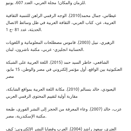
للزمان والمكان! مجلة العربي، العدد 607، يونيو.
غيطاس، جمال محمد(2010). الوجه الرقمي الراهن للتنمية الثقافية
العربية، عن، كتاب العربي، الثقافة العربية في ظل وسائط الاتصال
الحديثة، عدد 81 -ج 1.
الزهيري، نبيل (2003). قاموس مصطلحات المعلوماتية و اللغويات
الحسابية انجليزي- عربي، مكتبة ناشرون، لبنان.
الشافعي، خاطر السيد حمد (2015). اللغة العربية على الشبكة
العنكبوتية بين الواقع، أول مؤتمر إلكتروني في مصر والوطن، 15 مايو،
مصر
اليعبودي، خالد بنسالم (2010). مكانة اللغة العربية بمواقع الشابكة،
مقاربة أولية لتقييم المحتوى الرقمي العربي
عزب، خالد (2007). وعاء المعرفة من الحجر إلى النشر الفوري، طبعة
مكتبة الإسكندرية، مصر.
العتري، سعود راشد (2004). العرب وقضايا النشر الإلكتروني: كيف