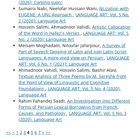
(2026): Coming soon!
Sumaira Nabi, Neelofar Hussain Wani,
NLization with
EUGENE: A UNL Approach
,
LANGUAGE ART: Vol. 5 No.
2 (2020): Language Art
Hossein Salimi, Ahmadnoor Vahidi,
Artistic Collocation
of the Word in Hafez's Verses
,
LANGUAGE ART: Vol. 5
No. 2 (2020): Language Art
Meisam Moghadam, Niloufar Jafarpour,
A Survey of
Part of Speech Tagging of Latin and non-Latin Script
Languages: A more vivid view on Persian
,
LANGUAGE
ART: Vol. 6 No. 1 (2021): Language Art
Ahmadnoor Vahidi, Hossein Salimi, Bashir Alavi,
Textual Analysis of Three Poems by M. Sereshk from
the Point of View of Linguistic and Cognitive
Foundations
,
LANGUAGE ART: Vol. 5 No. 4 (2020):
Language Art
Rahim Fahandej Saadi,
An Investigation into Different
Forms of Persian Lexical Borrowing from French,
Causes, and Pathology
,
LANGUAGE ART: Vol. 5 No. 3
(2020): Language Art
<<
<
1
2
3
4
5
6
7
>
>>