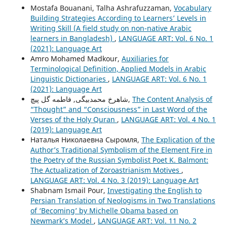
Mostafa Bouanani, Talha Ashrafuzzaman,
Vocabulary
Building Strategies According to Learners’ Levels in
Writing Skill (A field study on non-native Arabic
learners in Bangladesh)
,
LANGUAGE ART: Vol. 6 No. 1
(2021): Language Art
Amro Mohamed Madkour,
Auxiliaries for
Terminological Definition, Applied Models in Arabic
Linguistic Dictionaries
,
LANGUAGE ART: Vol. 6 No. 1
(2021): Language Art
شاهرخ محمدبیگی, فاطمه گل پیچ,
The Content Analysis of
“Thought” and “Consciousness” in Last Word of the
Verses of the Holy Quran
,
LANGUAGE ART: Vol. 4 No. 1
(2019): Language Art
Наталья Николаевна Сыромля,
The Explication of the
Author’s Traditional Symbolism of the Element Fire in
the Poetry of the Russian Symbolist Poet K. Balmont:
The Actualization of Zoroastrianism Motives
,
LANGUAGE ART: Vol. 4 No. 3 (2019): Language Art
Shabnam Ismail Pour,
Investigating the English to
Persian Translation of Neologisms in Two Translations
of ‘Becoming’ by Michelle Obama based on
Newmark’s Model
,
LANGUAGE ART: Vol. 11 No. 2