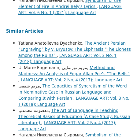
Наталья Николаевна Сыромля,
Symbolism of the
Element of Fire in Andrei Bely’s Lyrics
,
LANGUAGE
ART: Vol. 6 No. 1 (2021): Language Art
Similar Articles
Tatiana Anatolievna Dyachenko,
The Ancient Persian
“Engraving” by V. Bryusov: The Ekphrasis “The Lioness
among the Ruins”
,
LANGUAGE ART: Vol. 3 No. 1
(2018): Language Art
U. Marie Engemann, مریم نورنمایی,
Method and
Madness: An Analysis of Edgar Allan Poe's “The Bells”
,
LANGUAGE ART: Vol. 2 No. 4 (2017): Language Art
مریم شفقی,
The Capacities of Syncretism of the Word
in Nominative Case in Russian Language and
Comparing It with Persian
,
LANGUAGE ART: Vol. 3 No.
1 (2018): Language Art
معصومه معتمدنیا,
The Art of Language in Teaching
Theoretical Basics of Education (A Case Study: Russian
Literature)
,
LANGUAGE ART: Vol. 2 No. 4 (2017):
Language Art
Наталья Николаевна Сыромля,
Symbolism of the