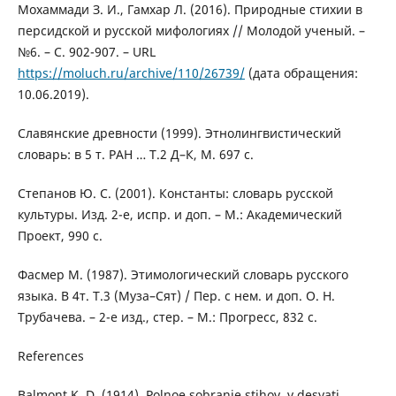
Мохаммади З. И., Гамхар Л. (2016). Природные стихии в
персидской и русской мифологиях // Молодой ученый. –
№6. – С. 902-907. – URL
https://moluch.ru/archive/110/26739/
(дата обращения:
10.06.2019).
Славянские древности (1999). Этнолингвистический
словарь: в 5 т. РАН … Т.2 Д–К, М. 697 с.
Степанов Ю. С. (2001). Константы: словарь русской
культуры. Изд. 2-е, испр. и доп. – М.: Академический
Проект, 990 с.
Фасмер М. (1987). Этимологический словарь русского
языка. В 4т. Т.3 (Муза–Сят) / Пер. с нем. и доп. О. Н.
Трубачева. – 2-е изд., стер. – М.: Прогресс, 832 с.
References
Balmont K. D. (1914). Polnoe sobranie stihov, v desyati