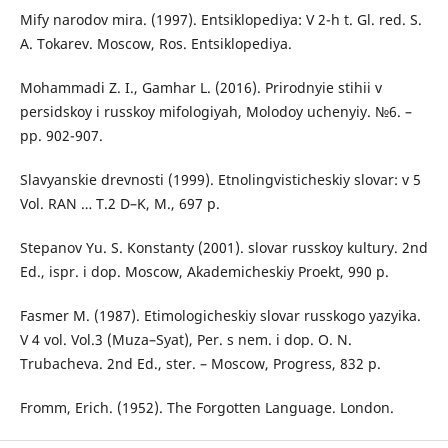
Mify narodov mira. (1997). Entsiklopediya: V 2-h t. Gl. red. S.
A. Tokarev. Moscow, Ros. Entsiklopediya.
Mohammadi Z. I., Gamhar L. (2016). Prirodnyie stihii v
persidskoy i russkoy mifologiyah, Molodoy uchenyiy. №6. –
pp. 902-907.
Slavyanskie drevnosti (1999). Etnolingvisticheskiy slovar: v 5
Vol. RAN … T.2 D–K, M., 697 p.
Stepanov Yu. S. Konstanty (2001). slovar russkoy kultury. 2nd
Ed., ispr. i dop. Moscow, Akademicheskiy Proekt, 990 p.
Fasmer M. (1987). Etimologicheskiy slovar russkogo yazyika.
V 4 vol. Vol.3 (Muza–Syat), Per. s nem. i dop. O. N.
Trubacheva. 2nd Ed., ster. – Moscow, Progress, 832 p.
Fromm, Erich. (1952). The Forgotten Language. London.