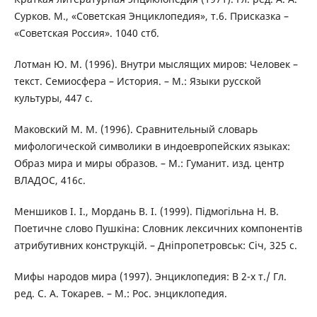
Сурков. М., «Советская Энциклопедия», т.6. Присказка –
«Советская Россия». 1040 стб.
Лотман Ю. М. (1996). Внутри мыслящих миров: Человек –
текст. Семиосфера – История. – М.: Языки русской
культуры, 447 с.
Маковский М. М. (1996). Сравнительный словарь
мифологической символики в индоевропейских языках:
Образ мира и миры образов. – М.: Гуманит. изд. центр
ВЛАДОС, 416с.
Меншиков І. І., Мордань В. І. (1999). Підмогільна Н. В.
Поетичне слово Пушкіна: Словник лексичних компонентів
атрибутивних конструкцій. – Дніпропетровськ: Січ, 325 с.
Мифы народов мира (1997). Энциклопедия: В 2-х т./ Гл.
ред. С. А. Токарев. – М.: Рос. энциклопедия.