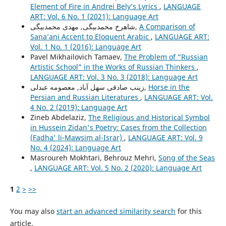
Element of Fire in Andrei Bely’s Lyrics
,
LANGUAGE
ART: Vol. 6 No. 1 (2021): Language Art
شاهرخ محمدبیگی, مهدی محمدبیگی,
A Comparison of
Sana’ani Accent to Eloquent Arabic
,
LANGUAGE ART:
Vol. 1 No. 1 (2016): Language Art
Pavel Mikhailovich Tamaev,
The Problem of “Russian
Artistic School” in the Works of Russian Thinkers
,
LANGUAGE ART: Vol. 3 No. 3 (2018): Language Art
زینب صادقی سهل آباد, معصومه عبدلی,
Horse in the
Persian and Russian Literatures
,
LANGUAGE ART: Vol.
4 No. 2 (2019): Language Art
Zineb Abdelaziz,
The Religious and Historical Symbol
in Hussein Zidan's Poetry: Cases from the Collection
(Fadha' li-Mawsim al-Israr)
,
LANGUAGE ART: Vol. 9
No. 4 (2024): Language Art
Masroureh Mokhtari, Behrouz Mehri,
Song of the Seas
,
LANGUAGE ART: Vol. 5 No. 2 (2020): Language Art
1
2
>
>>
You may also
start an advanced similarity search
for this
article.