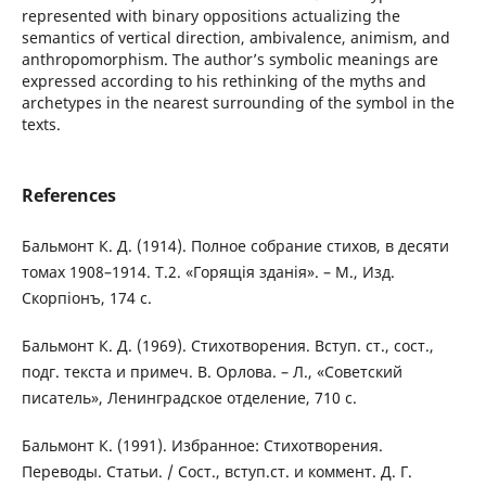
represented with binary oppositions actualizing the
semantics of vertical direction, ambivalence, animism, and
anthropomorphism. The author’s symbolic meanings are
expressed according to his rethinking of the myths and
archetypes in the nearest surrounding of the symbol in the
texts.
References
Бальмонт К. Д. (1914). Полное собрание стихов, в десяти
томах 1908–1914. Т.2. «Горящія зданія». – М., Изд.
Скорпіонъ, 174 с.
Бальмонт К. Д. (1969). Стихотворения. Вступ. ст., сост.,
подг. текста и примеч. В. Орлова. – Л., «Советский
писатель», Ленинградское отделение, 710 с.
Бальмонт К. (1991). Избранное: Стихотворения.
Переводы. Статьи. / Сост., вступ.ст. и коммент. Д. Г.