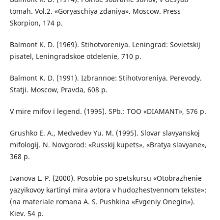
tomah. Vol.2. «Goryaschiya zdaniya». Moscow. Press
Skorpion, 174 p.
Balmont K. D. (1969). Stihotvoreniya. Leningrad: Sovietskij
pisatel, Leningradskoe otdelenie, 710 p.
Balmont K. D. (1991). Izbrannoe: Stihotvoreniya. Perevody.
Statji. Мoscow, Pravda, 608 p.
V mire mifov i legend. (1995). SPb.: TOO «DIAMANT», 576 p.
Grushko E. A., Medvedev Yu. М. (1995). Slovar slavyanskoj
mifologij. N. Novgorod: «Russkij kupets», «Bratya slavyane»,
368 p.
Ivanova L. P. (2000). Posobie po spetskursu «Otobrazhenie
yazyikovoy kartinyi mira avtora v hudozhestvennom tekste»:
(na materiale romana A. S. Pushkina «Evgeniy Onegin»).
Кiev. 54 p.