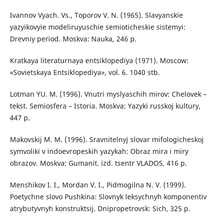
Ivannov Vyach. Vs., Toporov V. N. (1965). Slavyanskie
yazyikovyie modeliruyuschie semioticheskie sistemyi:
Drevniy period. Мoskva: Nauka, 246 p.
Kratkaya literaturnaya entsiklopediya (1971). Мoscow:
«Sovietskaya Entsiklopediya», vol. 6. 1040 stb.
Lotman YU. M. (1996). Vnutri myslyaschih mirov: Chelovek –
tekst. Semiosfera – Istoria. Мoskva: Yazyki russkoj kultury,
447 p.
Makovskij М. М. (1996). Sravnitelnyj slovar mifologicheskoj
symvoliki v indoevropeskih yazykah: Obraz mira i miry
obrazov. Мoskva: Gumanit. izd. tsentr VLADOS, 416 p.
Menshikov І. І., Mordan V. І., Pidmogilna N. V. (1999).
Poetychne slovo Pushkina: Slovnyk leksychnyh komponentiv
atrybutyvnyh konstruktsij. Dnipropetrovsk: Sich, 325 p.