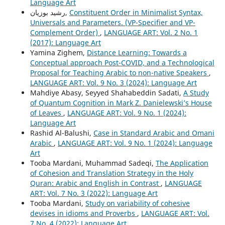
Language Art
رشيد بوزيان,
Constituent Order in Minimalist Syntax,
Universals and Parameters. (VP-Specifier and VP-
Complement Order)
,
LANGUAGE ART: Vol. 2 No. 1
(2017): Language Art
Yamina Zighem,
Distance Learning: Towards a
Conceptual approach Post-COVID, and a Technological
Proposal for Teaching Arabic to non-native Speakers
,
LANGUAGE ART: Vol. 9 No. 3 (2024): Language Art
Mahdiye Abasy, Seyyed Shahabeddin Sadati,
A Study
of Quantum Cognition in Mark Z. Danielewski’s House
of Leaves
,
LANGUAGE ART: Vol. 9 No. 1 (2024):
Language Art
Rashid Al-Balushi,
Case in Standard Arabic and Omani
Arabic
,
LANGUAGE ART: Vol. 9 No. 1 (2024): Language
Art
Tooba Mardani, Muhammad Sadeqi,
The Application
of Cohesion and Translation Strategy in the Holy
Quran: Arabic and English in Contrast
,
LANGUAGE
ART: Vol. 7 No. 3 (2022): Language Art
Tooba Mardani,
Study on variability of cohesive
devises in idioms and Proverbs
,
LANGUAGE ART: Vol.
7 No. 4 (2022): Language Art