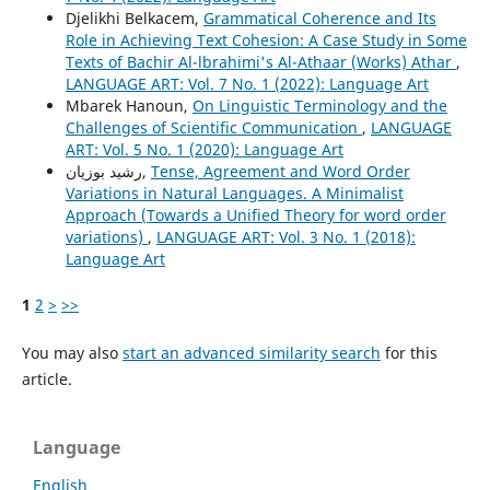
Djelikhi Belkacem,
Grammatical Coherence and Its
Role in Achieving Text Cohesion: A Case Study in Some
Texts of Bachir Al-lbrahimi's Al-Athaar (Works) Athar
,
LANGUAGE ART: Vol. 7 No. 1 (2022): Language Art
Mbarek Hanoun,
On Linguistic Terminology and the
Challenges of Scientific Communication
,
LANGUAGE
ART: Vol. 5 No. 1 (2020): Language Art
رشید بوزیان,
Tense, Agreement and Word Order
Variations in Natural Languages. A Minimalist
Approach (Towards a Unified Theory for word order
variations)
,
LANGUAGE ART: Vol. 3 No. 1 (2018):
Language Art
1
2
>
>>
You may also
start an advanced similarity search
for this
article.
Language
English