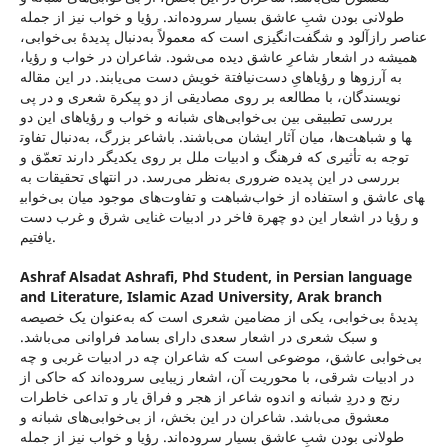
طولانی بودن شبِ عاشق بسیار سروده‌اند. رؤیا و خواب نیز از جمله
عناصر راز‌آلود و شگفت‌انگیزی است که معمولاً به‌‌دنبال پدیدۀ بی‌خوابی،
همیشه در اشعار شاعرِ عاشق دیده می‌شود. شاعران در خواب و رؤیا،
به آرزوها و رؤیاهایِ دست‌نیافتة خویش دست می‌یابند. در این مقاله
نویسندگان، با مطالعه بر روی مصادیقی از دو پیکرة شعری و در پی
بررسی تطبیقی بین بی‌خوابی‌های شبانه و خواب و رؤیاهای این دو
شاعر بزرگ، به‌دنبال تفاوت‎ها و شباهت‌ها، میان آثار ایشان می‌باشند. با
توجه به تأثیری که فرهنگ و ادبیات ملل بر روی یکدیگر دارند تعمّق و
بررسی در این پدیده ضروری به‌نظر می‌رسد. در انتهای تحقیقات به
شباهت و تفاوت‌های موجود میان بی‌خوابی‎های عاشق و استفاده از خواب
و رؤیا در اشعار این دو چهرة فاخر در ادبیات غنایی شرق و غرب دست
یافتیم.
Ashraf Alsadat Ashrafi,
Phd Student, in Persian language
and Literature, Islamic Azad University, Arak branch
پدیدۀ بی‌خوابی، یکی از مضامین شعری است که به‌عنوان یک خصیصه
و سبک شعری در اشعار سعدی دارای بسامد فراوانی می‌باشد.
بی‌خوابی عاشق، موضوعی است که شاعران چه در ادبیات غربی و چه
در ادبیات شرقی، با محوریت آن، اشعار زیبایی سروده‌اند که حاکی از
رنج و دردِ شبانه و اندوه شاعر از هجر و فراق یار و تداعی خاطرات
معشوق می‌باشد. شاعران در این بخش، از بی‌خوابی‌های شبانه و
طولانی بودن شبِ عاشق بسیار سروده‌اند. رؤیا و خواب نیز از جمله