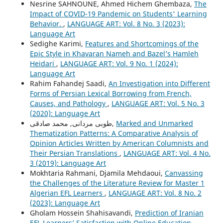
Nesrine SAHNOUNE, Ahmed Hichem Ghembaza,
The
Impact of COVID-19 Pandemic on Students' Learning
Behavior.
,
LANGUAGE ART: Vol. 8 No. 3 (2023):
Language Art
Sedighe Karimi,
Features and Shortcomings of the
Epic Style in Khavaran Nameh and Bazel’s Hamleh
Heidari
,
LANGUAGE ART: Vol. 9 No. 1 (2024):
Language Art
Rahim Fahandej Saadi,
An Investigation into Different
Forms of Persian Lexical Borrowing from French,
Causes, and Pathology
,
LANGUAGE ART: Vol. 5 No. 3
(2020): Language Art
طوبی مردانی, محمد صادقی,
Marked and Unmarked
Thematization Patterns: A Comparative Analysis of
Opinion Articles Written by American Columnists and
Their Persian Translations
,
LANGUAGE ART: Vol. 4 No.
3 (2019): Language Art
Mokhtaria Rahmani, Djamila Mehdaoui,
Canvassing
the Challenges of the Literature Review for Master 1
Algerian EFL Learners
,
LANGUAGE ART: Vol. 8 No. 2
(2023): Language Art
Gholam Hossein Shahisavandi,
Prediction of Iranian
EFL Learners’ Satisfaction with Online Education