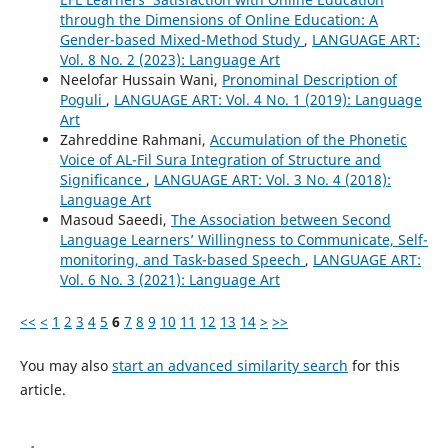
through the Dimensions of Online Education: A
Gender-based Mixed-Method Study
,
LANGUAGE ART:
Vol. 8 No. 2 (2023): Language Art
Neelofar Hussain Wani,
Pronominal Description of
Poguli
,
LANGUAGE ART: Vol. 4 No. 1 (2019): Language
Art
Zahreddine Rahmani,
Accumulation of the Phonetic
Voice of AL-Fil Sura Integration of Structure and
Significance
,
LANGUAGE ART: Vol. 3 No. 4 (2018):
Language Art
Masoud Saeedi,
The Association between Second
Language Learners’ Willingness to Communicate, Self-
monitoring, and Task-based Speech
,
LANGUAGE ART:
Vol. 6 No. 3 (2021): Language Art
<<
<
1
2
3
4
5
6
7
8
9
10
11
12
13
14
>
>>
You may also
start an advanced similarity search
for this
article.